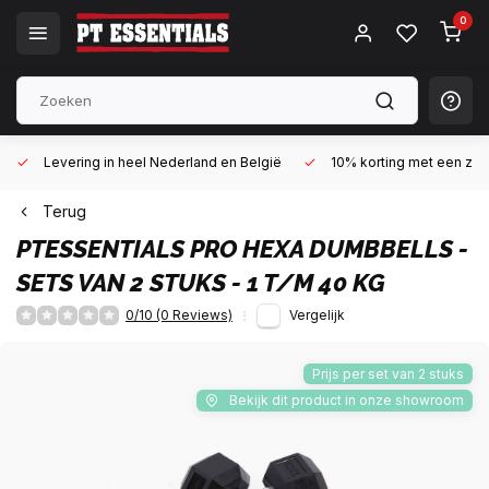
0
Levering in heel Nederland en België
10% korting met een zake
Terug
PTESSENTIALS
PRO HEXA DUMBBELLS -
SETS VAN 2 STUKS - 1 T/M 40 KG
0/10 (0 Reviews)
Vergelijk
Prijs per set van 2 stuks
Bekijk dit product in onze showroom