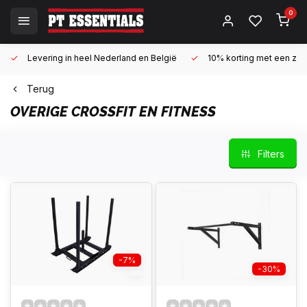
0
Levering in heel Nederland en België
10% korting met een zake
Terug
OVERIGE CROSSFIT EN FITNESS
Filters
-7%
-30%