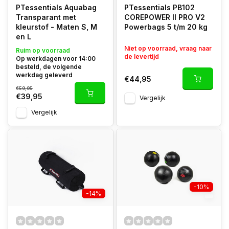
PTessentials Aquabag
PTessentials PB102
Transparant met
COREPOWER II PRO V2
kleurstof - Maten S, M
Powerbags 5 t/m 20 kg
en L
Niet op voorraad, vraag naar
Ruim op voorraad
de levertijd
Op werkdagen voor 14:00
besteld, de volgende
werkdag geleverd
€44,95
€59,95
€39,95
Vergelijk
Vergelijk
-10%
-14%