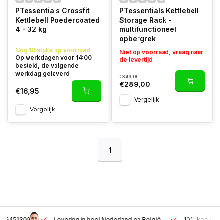
PTessentials Crossfit
PTessentials Kettlebell
Kettlebell Poedercoated
Storage Rack -
4 - 32 kg
multifunctioneel
opbergrek
Nog 10 stuks op voorraad
Niet op voorraad, vraag naar
Op werkdagen voor 14:00
de levertijd
besteld, de volgende
werkdag geleverd
€349,00
€289,00
€16,95
Vergelijk
Vergelijk
1
Levering in heel Nederland en België
10% korting met een zak