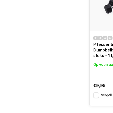
PTessent
Dumbbells
stuks - 1 
Op voorra
€9,95
Vergelij