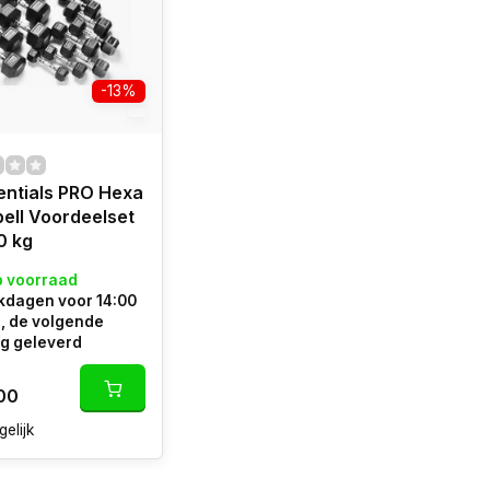
-13%
entials PRO Hexa
ell Voordeelset
0 kg
p voorraad
kdagen voor 14:00
, de volgende
g geleverd
00
gelijk