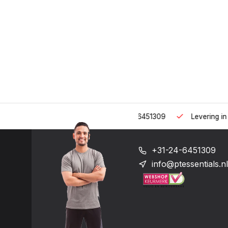
 uur op het nummer: +31-(0)24-6451309
Levering in heel Neder
+31-24-6451309
info@ptessentials.nl