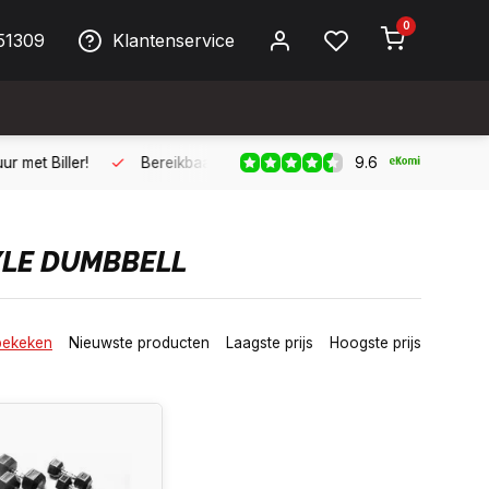
0
51309
Klantenservice
9.6
ller!
Bereikbaar per telefoon op werkdagen van 09:00 tot 17:
YLE DUMBBELL
bekeken
Nieuwste producten
Laagste prijs
Hoogste prijs