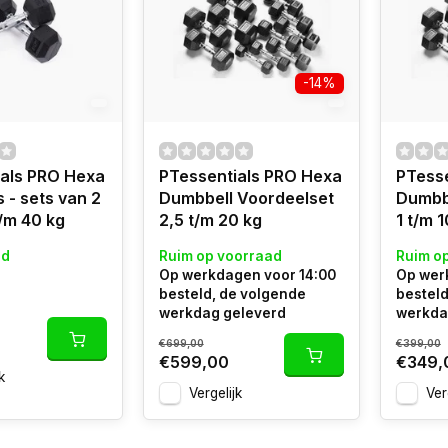
-14%
ials PRO Hexa
PTessentials PRO Hexa
PTess
 - sets van 2
Dumbbell Voordeelset
Dumbb
t/m 40 kg
2,5 t/m 20 kg
1 t/m 1
ad
Ruim op voorraad
Ruim o
Op werkdagen voor 14:00
Op wer
besteld, de volgende
besteld
werkdag geleverd
werkda
€699,00
€399,00
€599,00
€349,
k
Vergelijk
Ver