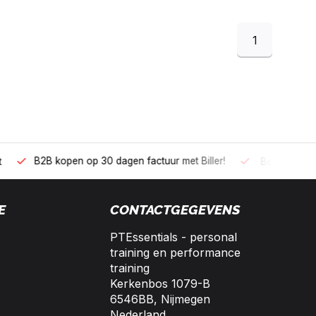
1
 kopen op 30 dagen factuur met Biller!
Bereikbaar per telefoo
E
CONTACTGEGEVENS
PTEssentials - personal
training en performance
training
Kerkenbos 1079-B
6546BB, Nijmegen
Nederland