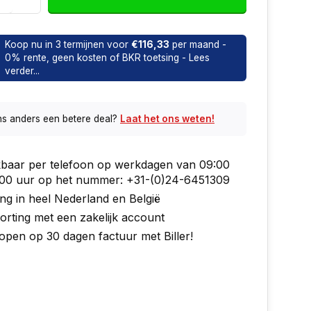
Koop nu in 3 termijnen voor
€116,33
per maand -
0% rente, geen kosten of BKR toetsing - Lees
verder...
ns anders een betere deal?
Laat het ons weten!
kbaar per telefoon op werkdagen van 09:00
7:00 uur op het nummer: +31-(0)24-6451309
ng in heel Nederland en België
orting met een zakelijk account
open op 30 dagen factuur met Biller!