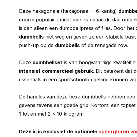
Deze hexagonale (hexagonaal = 6-kantig)
dumbbe
enorm populair omdat men vandaag de dag ontdekt 
is dan alleen een dumbbellpress of flies. Door het
dumbbells
niet weg en geven ze een stabiele basis
push-up op de
dumbbells
of de renegade row.
Deze
dumbbellset
is van hoogwaardige kwaliteit r
intensief commercieel gebruik
. Dit betekent dat 
essentials in een sportschoolomgeving kunnen wor
De handles van deze hexa dumbbells hebben een g
gevens tevens een goede grip. Kortom: een topset 
1 tot en met 2 x 10 kilogram.
Deze is is exclusief de optionele
opbergtoren vo