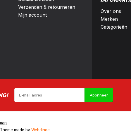
Verzenden & retourneren
Over ons
Mijn account
Merken
Categorieën
NG!
Abonneer
emap
 Theme made by
Webdinge