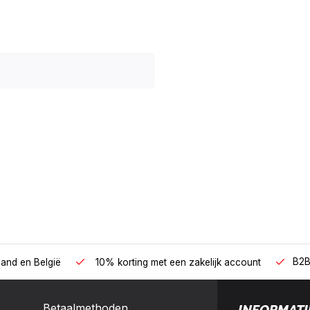
B2B
land en België
10% korting met een zakelijk account
Betaalmethoden
INFORMATI