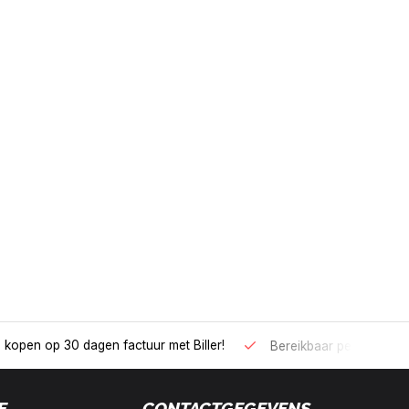
 kopen op 30 dagen factuur met Biller!
Bereikbaar per telefoo
E
CONTACTGEGEVENS