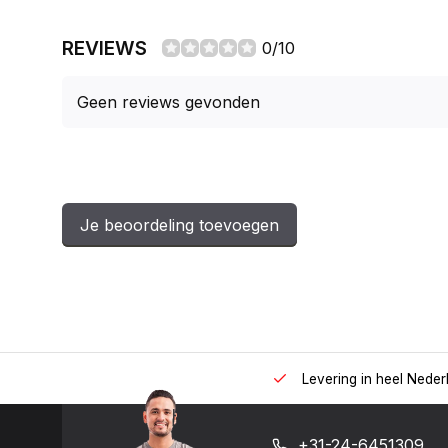
REVIEWS
0/10
Geen reviews gevonden
Je beoordeling toevoegen
 uur op het nummer: +31-(0)24-6451309
Levering in heel Neder
+31-24-6451309