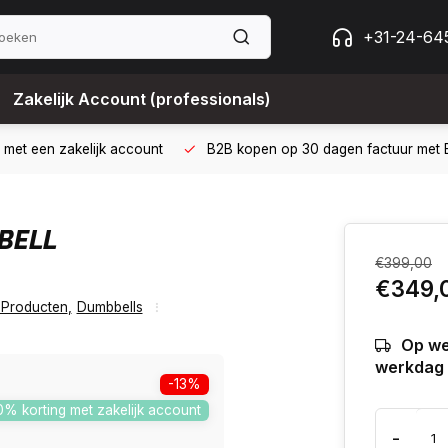
+31-24-64
Zakelijk Account (professionals)
 met een zakelijk account
B2B kopen op 30 dagen factuur met Bi
BELL
€399,00
€349,
 Producten
,
Dumbbells
Op we
werkdag 
-13%
0% korting met zakelijk account
-