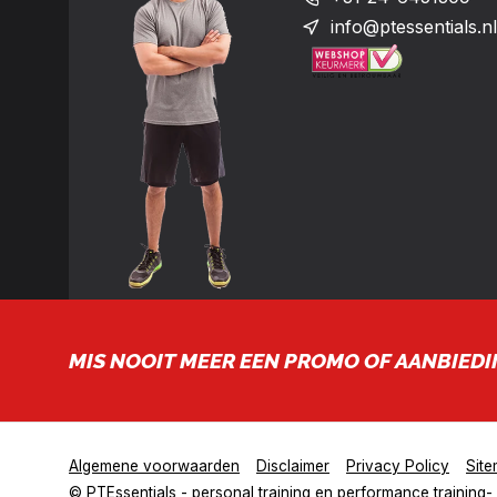
info@ptessentials.nl
MIS NOOIT MEER EEN PROMO OF AANBIEDI
Algemene voorwaarden
Disclaimer
Privacy Policy
Sit
© PTEssentials - personal training en performance training
-