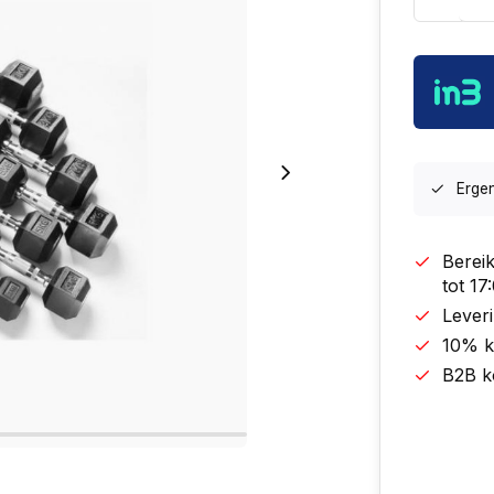
Erge
Berei
tot 1
Leveri
10% k
B2B k