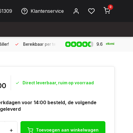
0
51309
Klantenservice
9.6
ller!
Bereikbaar per telefoon op werkdagen van 09:00 tot 17:
Direct leverbaar, ruim op voorraad
00
rkdagen voor 14:00 besteld, de volgende
geleverd
+
Toevoegen aan winkelwagen