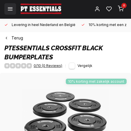
0
Levering in heel Nederland en België
10% korting met een zake
Terug
PTESSENTIALS
CROSSFIT BLACK
BUMPERPLATES
0/10 (0 Reviews)
Vergelijk
10% korting met zakelijk account