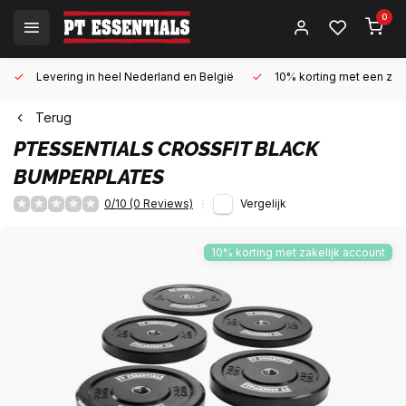
0
Levering in heel Nederland en België
10% korting met een zake
Terug
PTESSENTIALS
CROSSFIT BLACK
BUMPERPLATES
0/10 (0 Reviews)
Vergelijk
10% korting met zakelijk account