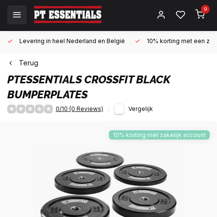
0
Levering in heel Nederland en België
10% korting met een zake
Terug
PTESSENTIALS
CROSSFIT BLACK
BUMPERPLATES
0/10 (0 Reviews)
Vergelijk
10% korting met zakelijk account