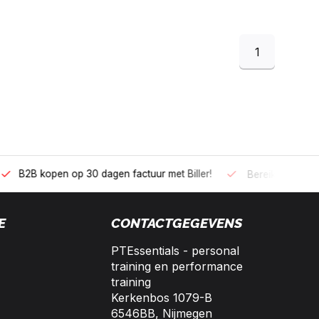
1
 kopen op 30 dagen factuur met Biller!
Bereikbaar per telefoo
E
CONTACTGEGEVENS
PTEssentials - personal
training en performance
training
Kerkenbos 1079-B
6546BB, Nijmegen