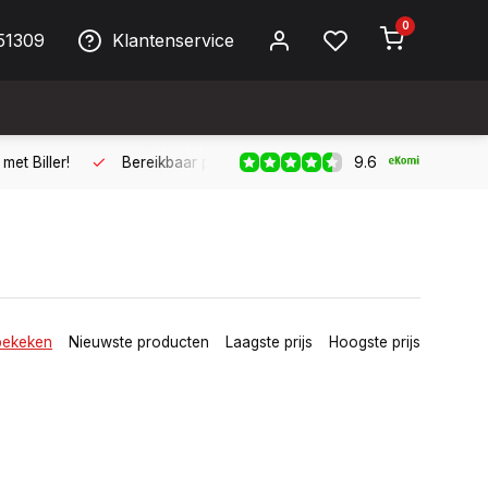
0
51309
Klantenservice
9.6
ller!
Bereikbaar per telefoon op werkdagen van 09:00 tot 17:
bekeken
Nieuwste producten
Laagste prijs
Hoogste prijs