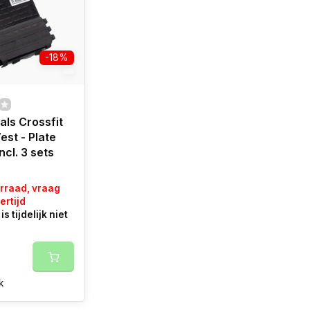
-18%
als Crossfit
est - Plate
ncl. 3 sets
orraad, vraag
ertijd
is tijdelijk niet
k