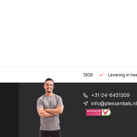
 uur op het nummer: +31-(0)24-6451309
Levering in heel Neder
+31-24-6451309
info@ptessentials.nl