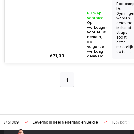
Bootcamp
De
Ruim op
Gymringe
voorraad
worden
Op
geleverd
werkdagen
inclusief
voor 14:00
straps
besteld,
zodat
de
deze
volgende
makkelijk
werkdag
op te h...
€21,90
geleverd
1
Levering in heel Nederland en België
10% korting met een zak