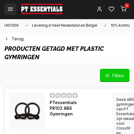
0
Levering in heel Nederland en België
10% korting met een zake
Terug
PRODUCTEN GETAGD MET PLASTIC
GYMRINGEN
Filters
Deze ABS
PTessentials
gymringe
PR102 ABS
van PT
Gymringen
Essential
zijn ideaal
voor
Crossfit
en