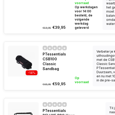
voorraad
waarbi
Op werkdagen
het g
voor 14:00
moet
besteld, de
balan
volgende
omdat
werkdag
water 
€39,95
geleverd
€59,95
Verbeter je 
PTessentials
uithouding
CSB100
met de CSB
Classic
Classic San
PTessential
Sandbag
Duurzaam, v
-14%
en nu met 1
Op
in de pre-sal
voorraad
€59,95
€69,95
Til 
PTessentials
naa