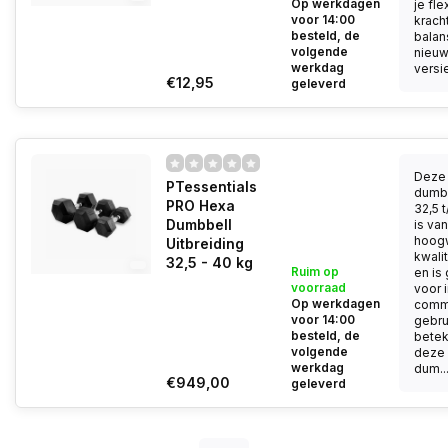
Op werkdagen
je flex
voor 14:00
kracht
besteld, de
balan
volgende
nieu
werkdag
versie 
€12,95
geleverd
Deze
PTessentials
dumbb
PRO Hexa
32,5 
Dumbbell
is van
hoog
Uitbreiding
kwalit
32,5 - 40 kg
Ruim op
en is
voorraad
voor 
Op werkdagen
comm
voor 14:00
gebrui
besteld, de
betek
volgende
deze 
werkdag
dum..
€949,00
geleverd