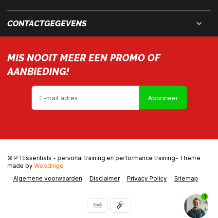
CONTACTGEGEVENS
MIS NOOIT MEER EEN PROMO OF
AANBIEDING!
Abonneer
© PTEssentials - personal training en performance training
- Theme
made by
Webdinge
Algemene voorwaarden
Disclaimer
Privacy Policy
Sitemap
1