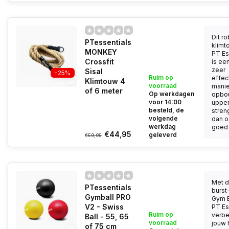
Dit r
PTessentials
klimt
MONKEY
PT Es
Crossfit
is ee
zeer
Sisal
-25%
Ruim op
effec
Klimtouw 4
voorraad
manie
of 6 meter
Op werkdagen
opbo
voor 14:00
uppe
besteld, de
stren
volgende
dan o
werkdag
goed 
€44,95
geleverd
€59,95
Met 
PTessentials
burst
Gymball PRO
Gym B
V2 - Swiss
PT Es
Ruim op
verbe
Ball - 55, 65
voorraad
jouw 
of 75 cm