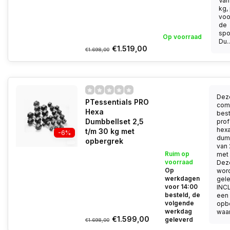
Van
kg,
voo
de
spo
Op voorraad
Du..
€1.519,00
€1.698,00
Dez
PTessentials PRO
com
Hexa
best
Dumbbellset 2,5
prof
hex
t/m 30 kg met
-6%
dum
opbergrek
van 
Ruim op
met 
voorraad
Dez
Op
wor
werkdagen
gel
voor 14:00
INC
besteld, de
een
volgende
opb
werkdag
waar
€1.599,00
geleverd
€1.698,00