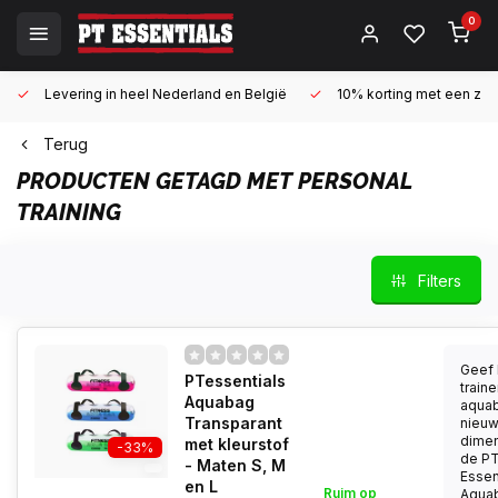
0
Levering in heel Nederland en België
10% korting met een zake
Terug
PRODUCTEN GETAGD MET PERSONAL
TRAINING
Filters
Geef 
PTessentials
train
Aquabag
aqua
Transparant
nieu
dimen
met kleurstof
-33%
de P
- Maten S, M
Essen
en L
Ruim op
Aqua