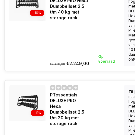
DELUXE PRO Hexa
hog
Dumbbellset 2,5
met
DE
t/m 40 kg met
-10%
He
storage rack
Dum
van
PTe
Me
gew
van
40 
duu
Op
ont
voorraad
€2.249,00
€2.498,00
Til 
PTessentials
naa
DELUXE PRO
hog
Hexa
met
DE
Dumbbellset 2,5
-11%
He
t/m 30 kg met
Dum
storage rack
van
PTe