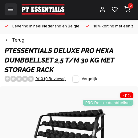
0
Levering in heel Nederland en België
10% korting met een zake
Terug
PTESSENTIALS
DELUXE PRO HEXA
DUMBBELLSET 2,5 T/M 30 KG MET
STORAGE RACK
0/10 (0 Reviews)
Vergelijk
-11%
PRO Deluxe dumbbellset