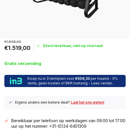
€1.698,00
Direct leverbaar, ruim op voorraad
€1.519,00
Gratis verzending
Koop nu in 3 termijnen voor
€506,33
per maand - 0%
rente, geen kosten of BKR toetsing - Lees verder...
Ergens anders een betere deal?
Laat het ons weten!
Bereikbaar per telefoon op werkdagen van 09:00 tot 17:00
uur op het nummer: +31-(0)24-6451309