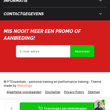
INFORMATIE
CONTACTGEGEVENS
MIS NOOIT MEER EEN PROMO OF
AANBIEDING!
Abonneer
© PTEssentials - personal training en performance training
- Theme
made by
Webdinge
Algemene voorwaarden
Disclaimer
Privacy Policy
Sitemap
1
Toevoegen aan winkelwagen