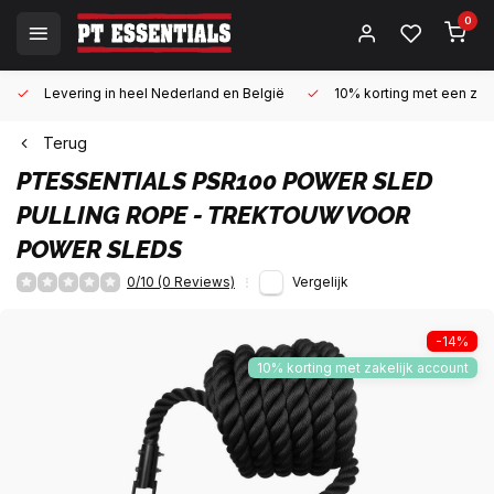
0
Levering in heel Nederland en België
10% korting met een zake
Terug
PTESSENTIALS
PSR100 POWER SLED
PULLING ROPE - TREKTOUW VOOR
POWER SLEDS
0/10 (0 Reviews)
Vergelijk
-14%
10% korting met zakelijk account