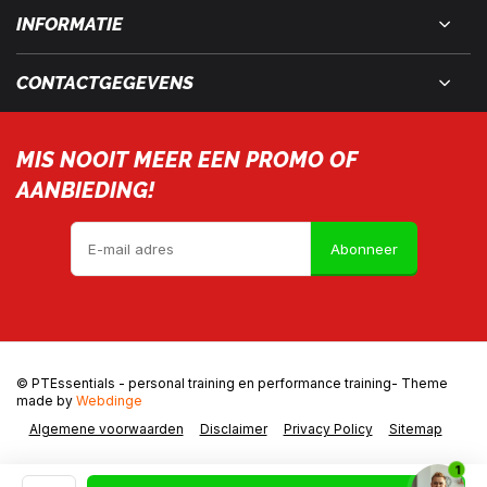
INFORMATIE
CONTACTGEGEVENS
MIS NOOIT MEER EEN PROMO OF
AANBIEDING!
Abonneer
© PTEssentials - personal training en performance training
- Theme
made by
Webdinge
Algemene voorwaarden
Disclaimer
Privacy Policy
Sitemap
1