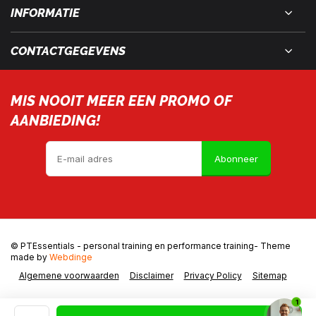
INFORMATIE
CONTACTGEGEVENS
MIS NOOIT MEER EEN PROMO OF
AANBIEDING!
Abonneer
© PTEssentials - personal training en performance training
- Theme
made by
Webdinge
Algemene voorwaarden
Disclaimer
Privacy Policy
Sitemap
1