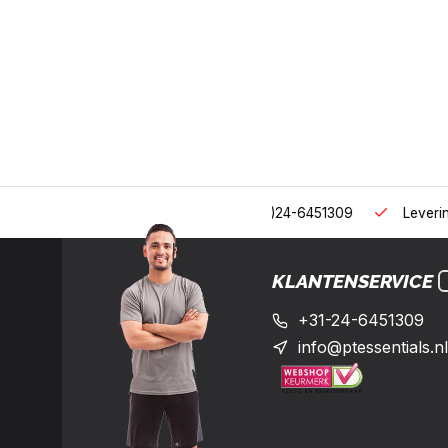
 uur op het nummer: +31-(0)24-6451309
Levering in heel Neder
KLANTENSERVICE
+31-24-6451309
info@ptessentials.nl