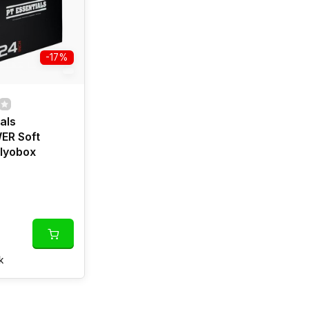
-17%
als
R Soft
lyobox
k