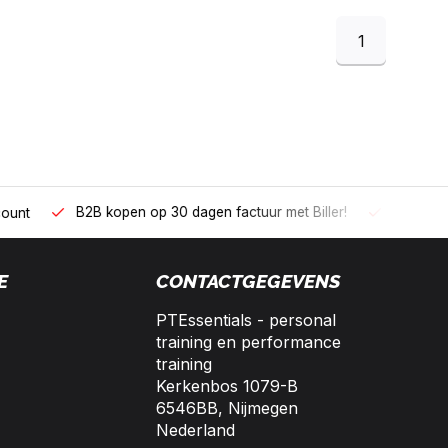
1
 kopen op 30 dagen factuur met Biller!
Bereikbaar per telefoo
E
CONTACTGEGEVENS
PTEssentials - personal
training en performance
training
Kerkenbos 1079-B
6546BB, Nijmegen
Nederland