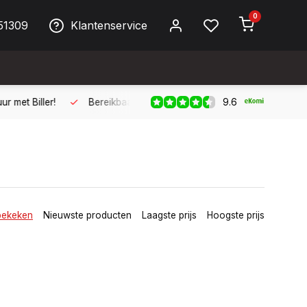
0
51309
Klantenservice
9.6
ller!
Bereikbaar per telefoon op werkdagen van 09:00 tot 17:
bekeken
Nieuwste producten
Laagste prijs
Hoogste prijs