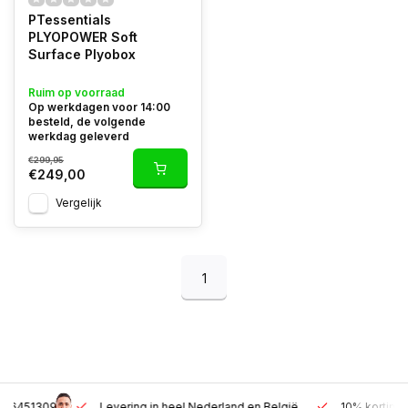
PTessentials
PLYOPOWER Soft
Surface Plyobox
Ruim op voorraad
Op werkdagen voor 14:00
besteld, de volgende
werkdag geleverd
€299,95
€249,00
Vergelijk
1
Levering in heel Nederland en België
10% korting met een zak