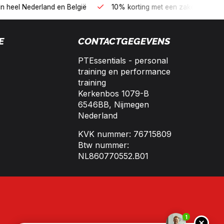
 kopen op 30 dagen factuur met Biller!
Bereikbaar per telefoo
E
CONTACTGEGEVENS
PTEssentials - personal
training en performance
training
Kerkenbos 1079-B
6546BB, Nijmegen
Nederland
KVK nummer: 76715809
Btw nummer:
NL860770552.B01
1