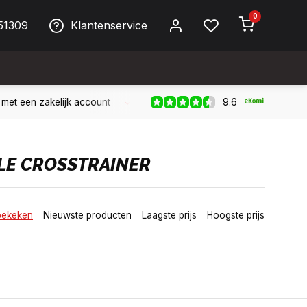
0
51309
Klantenservice
9.6
ller!
Bereikbaar per telefoon op werkdagen van 09:00 tot 17:
LE CROSSTRAINER
bekeken
Nieuwste producten
Laagste prijs
Hoogste prijs