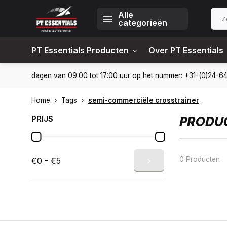
Alle
categorieën
PT Essentials Producten
Over PT Essentials
6451309
Levering in heel Nederland en België
10% korting
Home
Tags
semi-commerciële crosstrainer
PRIJS
PRODUC
0 Producten
€0 - €5