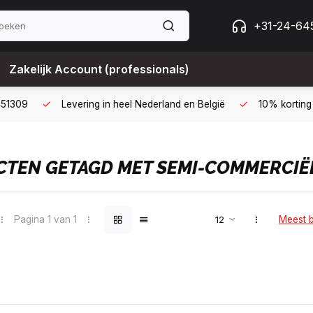
+31-24-64
Zakelijk Account (professionals)
 met een zakelijk account
B2B kopen op 30 dagen factuur met Bi
TEN GETAGD MET SEMI-COMMERCIË
Pagina 1 van 1
Meest 