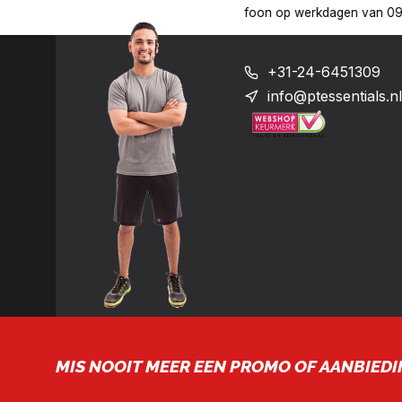
 uur op het nummer: +31-(0)24-6451309
Levering in heel Neder
+31-24-6451309
info@ptessentials.nl
MIS NOOIT MEER EEN PROMO OF AANBIEDI