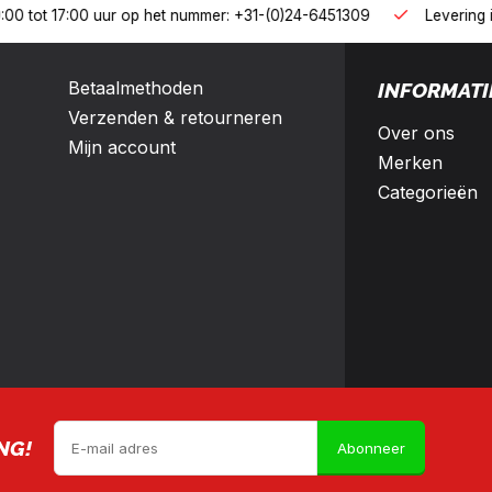
B2B
land en België
10% korting met een zakelijk account
Betaalmethoden
INFORMATI
Verzenden & retourneren
Over ons
Mijn account
Merken
Categorieën
NG!
Abonneer