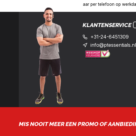
:00 uur op het nummer: +31-(0)24-6451309
Levering in heel Ne
KLANTENSERVICE
+31-24-6451309
info@ptessentials.nl
MIS NOOIT MEER EEN PROMO OF AANBIEDI