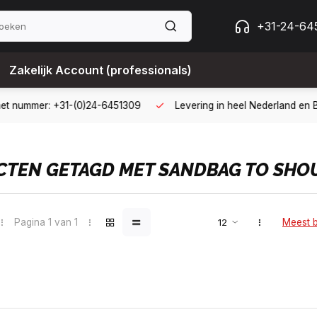
+31-24-64
Zakelijk Account (professionals)
ing met een zakelijk account
B2B kopen op 30 dagen factuur met
TEN GETAGD MET SANDBAG TO SHO
Pagina 1 van 1
Meest 