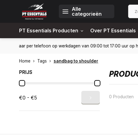
Alle
categorieën
PT Essentials Producten
Over PT Essentials
24-6451309
Levering in heel Nederland en België
10% kort
Home
Tags
sandbag to shoulder
PRIJS
PRODUC
0 Producten
€0 - €5