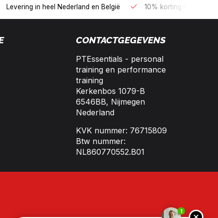
B2B kopen op 30 dagen factuur met Biller!
Bereikbaar per tele
E
CONTACTGEGEVENS
PTEssentials - personal
training en performance
training
Kerkenbos 1079-B
6546BB, Nijmegen
Nederland
KVK nummer: 76715809
Btw nummer:
NL860770552.B01
1