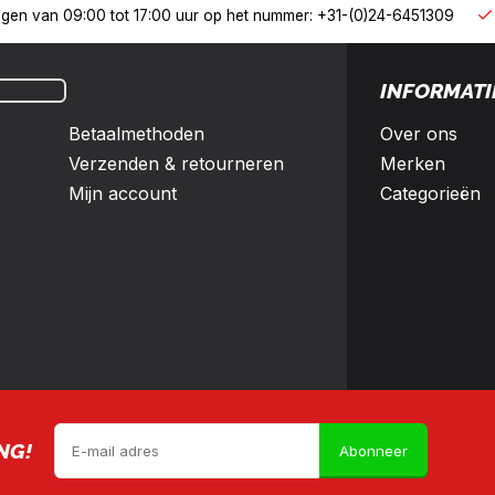
derland en België
10% korting met een zakelijk account
INFORMATI
Betaalmethoden
Over ons
Verzenden & retourneren
Merken
Mijn account
Categorieën
NG!
Abonneer