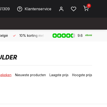
0
51309
Klantenservice
9.6
 Biller!
Bereikbaar per telefoon op werkdagen van 09:00 tot 
ULDER
bekeken
Nieuwste producten
Laagste prijs
Hoogste prijs