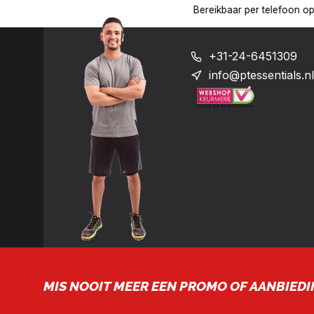
17:00 uur op het nummer: +31-(0)24-6451309
Levering in heel 
+31-24-6451309
info@ptessentials.nl
MIS NOOIT MEER EEN PROMO OF AANBIEDI