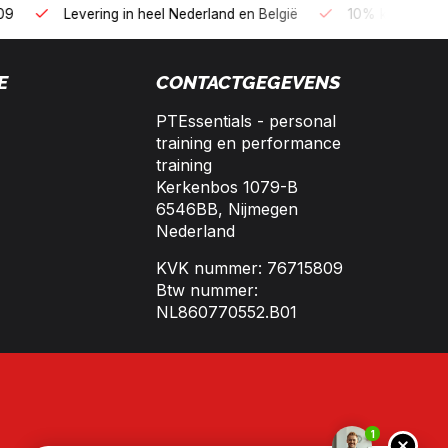
B2B kopen op 30 dagen factuur met Biller!
Bereikbaar per te
E
CONTACTGEGEVENS
PTEssentials - personal
training en performance
training
Kerkenbos 1079-B
6546BB, Nijmegen
Nederland
KVK nummer: 76715809
Btw nummer:
NL860770552.B01
1