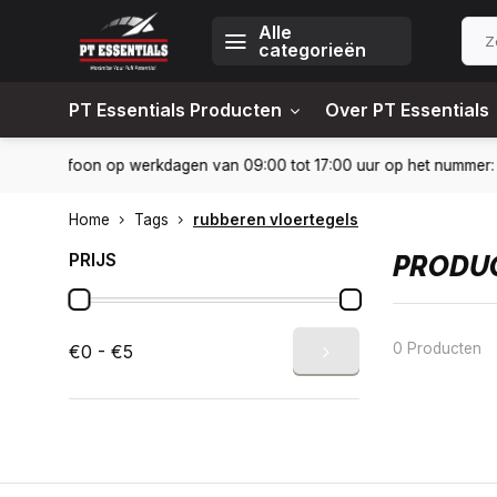
Alle
categorieën
PT Essentials Producten
Over PT Essentials
-6451309
Levering in heel Nederland en België
10% kortin
Home
Tags
rubberen vloertegels
PRIJS
PRODUC
0 Producten
€0 - €5