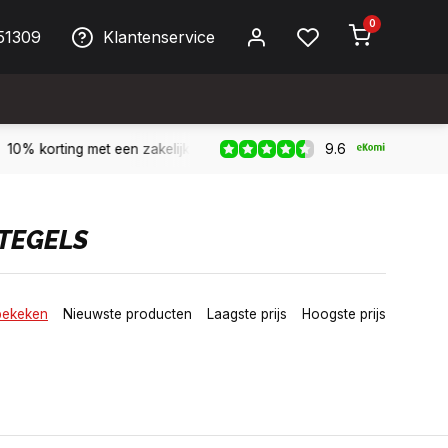
0
51309
Klantenservice
9.6
Biller!
Bereikbaar per telefoon op werkdagen van 09:00 tot 1
TEGELS
bekeken
Nieuwste producten
Laagste prijs
Hoogste prijs