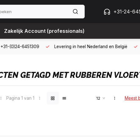
+31-24-64
Zakelijk Account (professionals)
g met een zakelijk account
B2B kopen op 30 dagen factuur met 
TEN GETAGD MET RUBBEREN VLOER
Pagina 1 van 1
Meest 