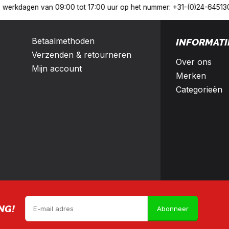
Nederland en België
10% korting met een zakelijk account
Betaalmethoden
INFORMATI
Verzenden & retourneren
Over ons
Mijn account
Merken
Categorieën
NG!
Abonneer