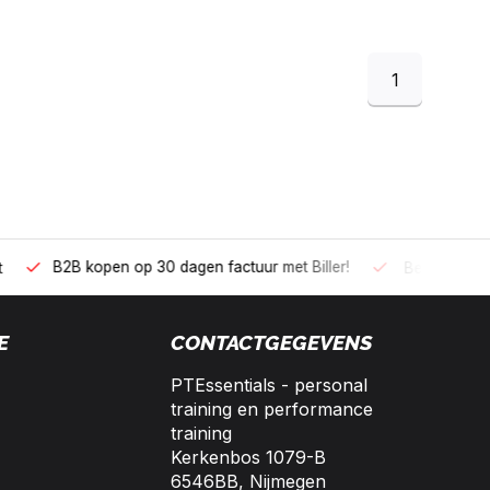
1
 kopen op 30 dagen factuur met Biller!
Bereikbaar per telefoo
E
CONTACTGEGEVENS
PTEssentials - personal
training en performance
training
Kerkenbos 1079-B
6546BB, Nijmegen