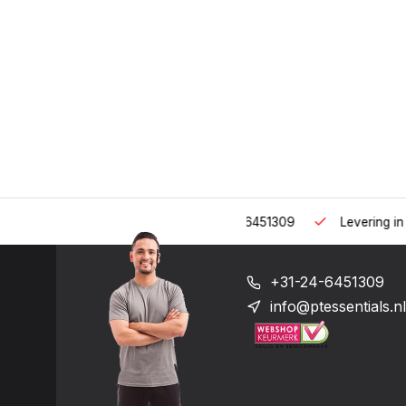
 uur op het nummer: +31-(0)24-6451309
Levering in heel Neder
+31-24-6451309
info@ptessentials.nl