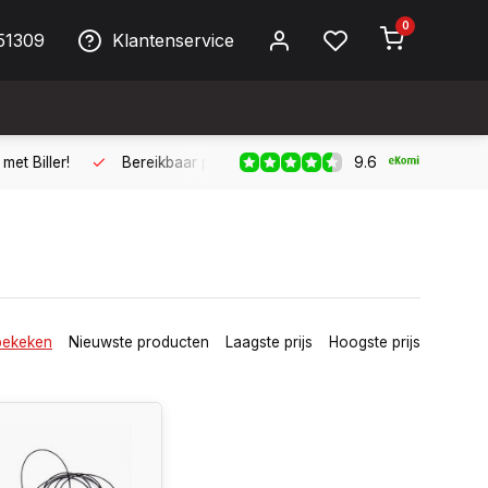
0
51309
Klantenservice
9.6
ller!
Bereikbaar per telefoon op werkdagen van 09:00 tot 17:
bekeken
Nieuwste producten
Laagste prijs
Hoogste prijs