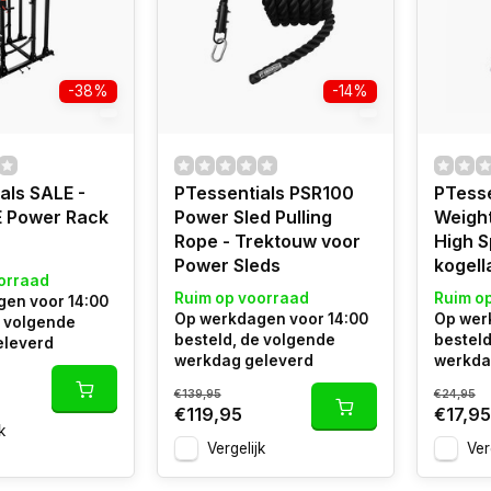
-38%
-14%
als SALE -
PTessentials PSR100
PTesse
 Power Rack
Power Sled Pulling
Weigh
Rope - Trektouw voor
High 
Power Sleds
kogell
orraad
Ruim op voorraad
Ruim o
en voor 14:00
Op werkdagen voor 14:00
Op wer
e volgende
besteld, de volgende
besteld
eleverd
werkdag geleverd
werkda
€139,95
€24,95
€119,95
€17,95
k
Vergelijk
Ver