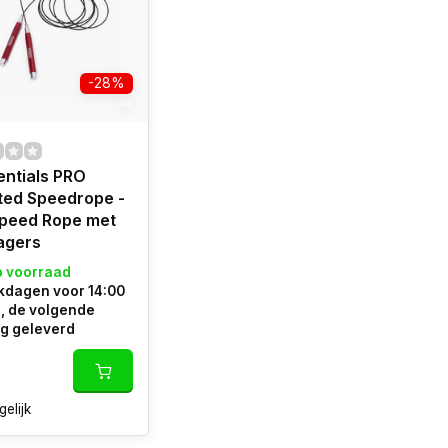
-28%
ntials PRO
ted Speedrope -
Speed Rope met
agers
p voorraad
kdagen voor 14:00
, de volgende
g geleverd
gelijk