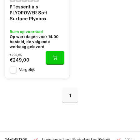
PTessentials
PLYOPOWER Soft
Surface Plyobox
Ruim op voorraad
Op werkdagen voor 14:00
besteld, de volgende
werkdag geleverd
€299,95
€249,00
Vergelijk
1
Levering in heel Nederland en België
10% korting met een zak