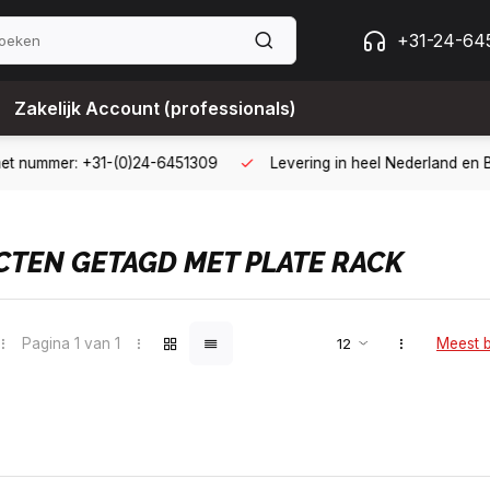
+31-24-64
Zakelijk Account (professionals)
ing met een zakelijk account
B2B kopen op 30 dagen factuur met
TEN GETAGD MET PLATE RACK
Pagina 1 van 1
Meest 