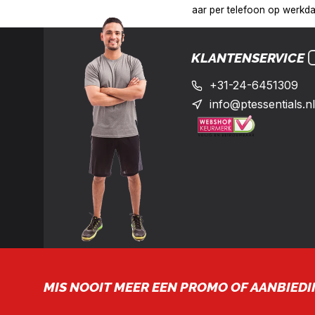
:00 uur op het nummer: +31-(0)24-6451309
Levering in heel Ne
KLANTENSERVICE
+31-24-6451309
info@ptessentials.nl
MIS NOOIT MEER EEN PROMO OF AANBIEDI