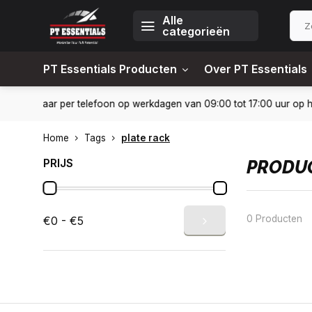
Alle
categorieën
PT Essentials Producten
Over PT Essentials
24-6451309
Levering in heel Nederland en België
10% kort
Home
Tags
plate rack
PRIJS
PRODUC
0 Producten
€0 - €5