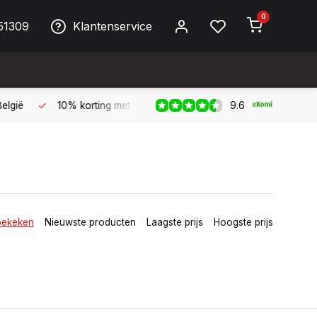
0
51309
Klantenservice
9.6
 Biller!
Bereikbaar per telefoon op werkdagen van 09:00 tot 
bekeken
Nieuwste producten
Laagste prijs
Hoogste prijs