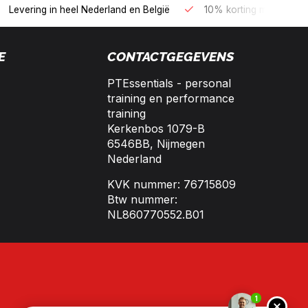
B2B kopen op 30 dagen factuur met Biller!
Bereikbaar per tele
E
CONTACTGEGEVENS
PTEssentials - personal
training en performance
training
Kerkenbos 1079-B
6546BB, Nijmegen
Nederland
KVK nummer: 76715809
Btw nummer:
NL860770552.B01
1