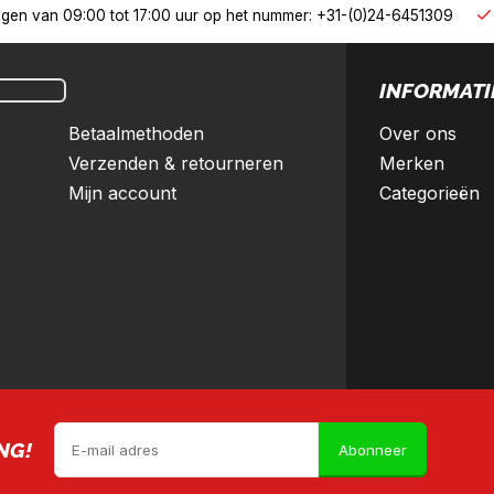
derland en België
10% korting met een zakelijk account
INFORMATI
Betaalmethoden
Over ons
Verzenden & retourneren
Merken
Mijn account
Categorieën
NG!
Abonneer