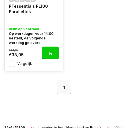
PTessentials PL100
Parallettes
Ruim op voorraad
Op werkdagen voor 14:00
besteld, de volgende
werkdag geleverd
€44,95
€38,95
Vergelijk
1
Levering in heel Nederland en België
10% korting met een zak