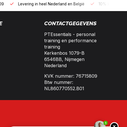
B2B kopen op 30 dagen factuur met Biller!
Bereikbaar per te
E
CONTACTGEGEVENS
PTEssentials - personal
training en performance
training
Kerkenbos 1079-B
6546BB, Nijmegen
Nederland
KVK nummer: 76715809
Btw nummer:
NL860770552.B01
1