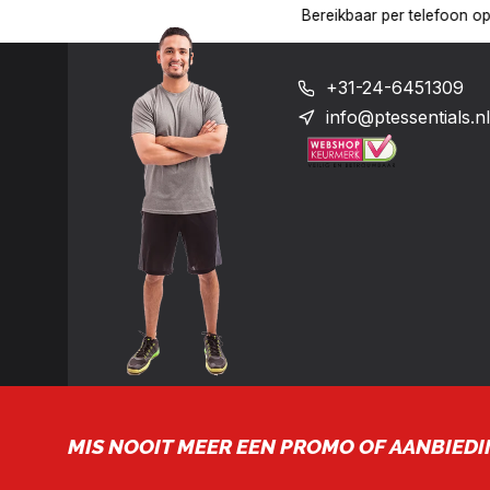
17:00 uur op het nummer: +31-(0)24-6451309
Levering in heel 
+31-24-6451309
info@ptessentials.nl
MIS NOOIT MEER EEN PROMO OF AANBIEDI