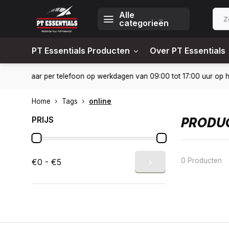
Alle
categorieën
PT Essentials Producten
Over PT Essentials
24-6451309
Levering in heel Nederland en België
10% kort
Home
Tags
online
PRIJS
PRODUC
0 Producten
€0 - €5