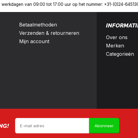
Nederland en België
10% korting met een zakelijk account
Betaalmethoden
INFORMATI
Verzenden & retourneren
Over ons
Mijn account
Merken
Categorieën
NG!
Abonneer