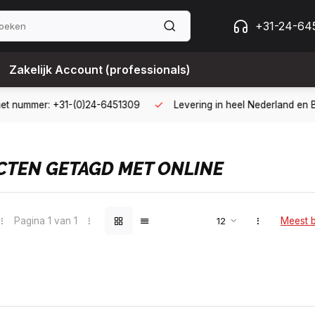
+31-24-64
Zakelijk Account (professionals)
ing met een zakelijk account
B2B kopen op 30 dagen factuur met
TEN GETAGD MET ONLINE
Pagina 1 van 1
Meest 