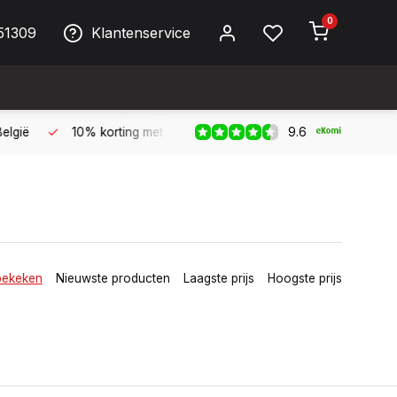
0
51309
Klantenservice
9.6
 Biller!
Bereikbaar per telefoon op werkdagen van 09:00 tot 
bekeken
Nieuwste producten
Laagste prijs
Hoogste prijs