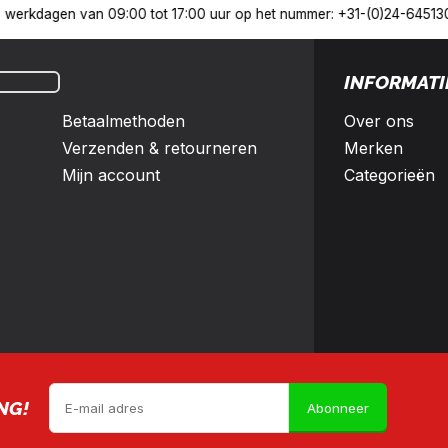
Nederland en België
10% korting met een zakelijk account
INFORMATI
Betaalmethoden
Over ons
Verzenden & retourneren
Merken
Mijn account
Categorieën
NG!
Abonneer