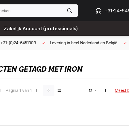
+31-24-64
Zakelijk Account (professionals)
g met een zakelijk account
B2B kopen op 30 dagen factuur met 
TEN GETAGD MET IRON
Pagina 1 van 1
Meest 