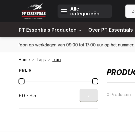
Alle
categorieën
PT Essentials Producten
Over PT Essentials
-6451309
Levering in heel Nederland en België
10% kortin
Home
Tags
iron
PRIJS
PRODUC
0 Producten
€0 - €5