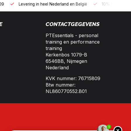
B2B kopen op 30 dagen factuur met Biller!
Bereikbaar per te
E
CONTACTGEGEVENS
PTEssentials - personal
training en performance
training
Kerkenbos 1079-B
6546BB, Nijmegen
Nederland
KVK nummer: 76715809
Btw nummer:
NL860770552.B01
1