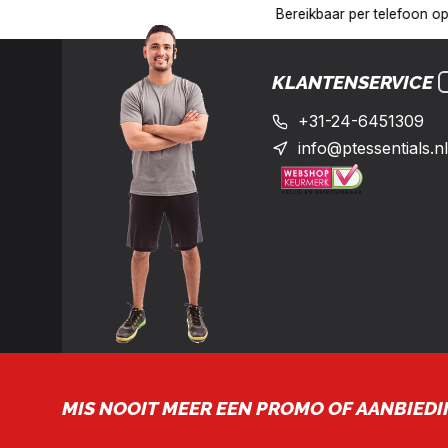
17:00 uur op het nummer: +31-(0)24-6451309
Levering in heel 
KLANTENSERVICE
+31-24-6451309
info@ptessentials.nl
MIS NOOIT MEER EEN PROMO OF AANBIEDI