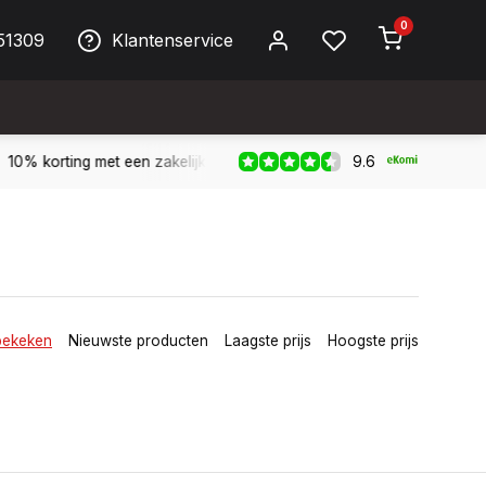
0
51309
Klantenservice
9.6
Biller!
Bereikbaar per telefoon op werkdagen van 09:00 tot 1
bekeken
Nieuwste producten
Laagste prijs
Hoogste prijs