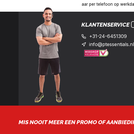
:00 uur op het nummer: +31-(0)24-6451309
Levering in heel Ne
KLANTENSERVICE
+31-24-6451309
info@ptessentials.nl
MIS NOOIT MEER EEN PROMO OF AANBIEDI