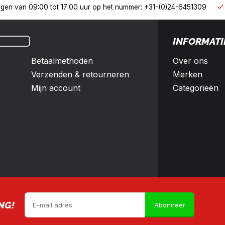
derland en België
10% korting met een zakelijk account
INFORMATI
Betaalmethoden
Over ons
Verzenden & retourneren
Merken
Mijn account
Categorieën
NG!
Abonneer