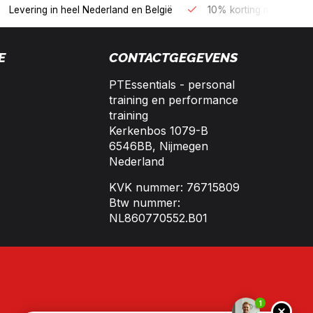
B2B kopen op 30 dagen factuur met Biller!
Bereikbaar per tele
E
CONTACTGEGEVENS
PTEssentials - personal
training en performance
training
Kerkenbos 1079-B
6546BB, Nijmegen
Nederland
KVK nummer: 76715809
Btw nummer:
NL860770552.B01
1