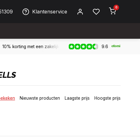
0
51309
Klantenservice
9.6
Biller!
Bereikbaar per telefoon op werkdagen van 09:00 tot 1
ELLS
bekeken
Nieuwste producten
Laagste prijs
Hoogste prijs