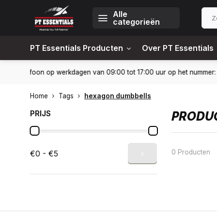
Alle
categorieën
PT Essentials Producten
Over PT Essentials
-6451309
Levering in heel Nederland en België
10% kortin
Home
Tags
hexagon dumbbells
PRIJS
PRODUC
0 Producten
€0 - €5