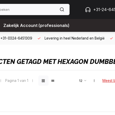
+31-24-64
Zakelijk Account (professionals)
g met een zakelijk account
B2B kopen op 30 dagen factuur met 
TEN GETAGD MET HEXAGON DUMBB
Pagina 1 van 1
Meest 