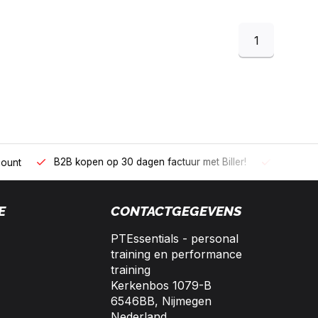
1
 kopen op 30 dagen factuur met Biller!
Bereikbaar per telefoo
E
CONTACTGEGEVENS
PTEssentials - personal
training en performance
training
Kerkenbos 1079-B
6546BB, Nijmegen
Nederland