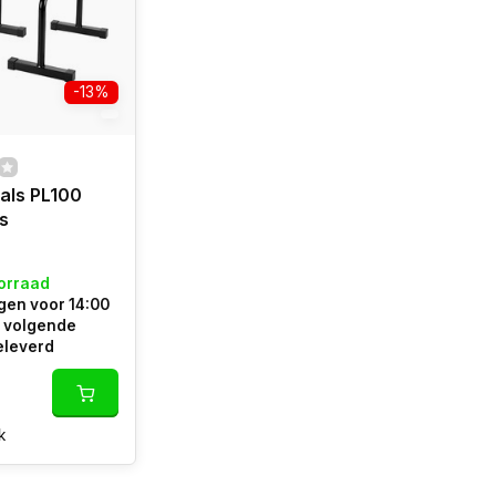
-13%
als PL100
s
orraad
en voor 14:00
e volgende
eleverd
k