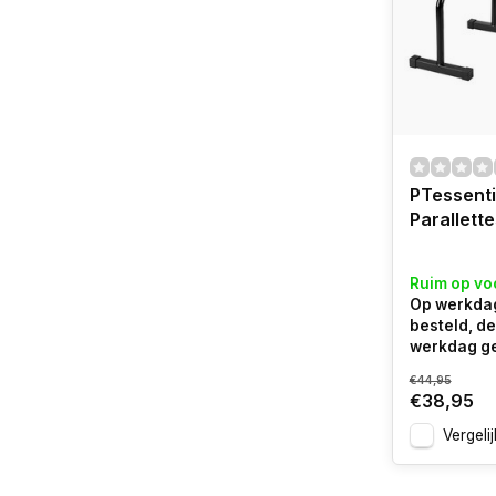
PTessenti
Parallette
Ruim op vo
Op werkdag
besteld, d
werkdag g
€44,95
€38,95
Vergelij