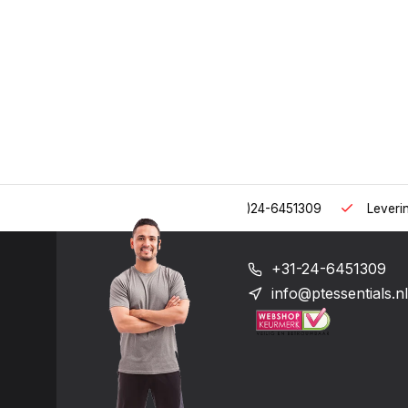
 uur op het nummer: +31-(0)24-6451309
Levering in heel Neder
+31-24-6451309
info@ptessentials.nl