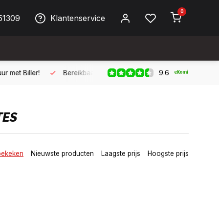
0
51309
Klantenservice
9.6
ller!
Bereikbaar per telefoon op werkdagen van 09:00 tot 17:
TES
bekeken
Nieuwste producten
Laagste prijs
Hoogste prijs