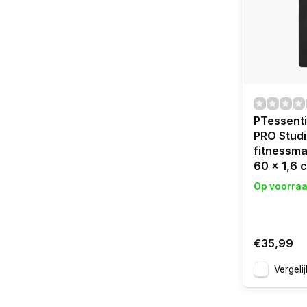
PTessent
PRO Studi
fitnessma
60 x 1,6 
Op voorra
€35,99
Vergelij