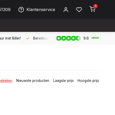
0
51309
Klantenservice
9.6
ller!
Bereikbaar per telefoon op werkdagen van 09:00 tot 17:
bekeken
Nieuwste producten
Laagste prijs
Hoogste prijs