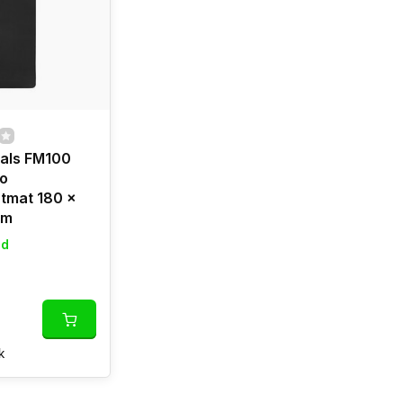
ials FM100
o
tmat 180 x
cm
ad
k