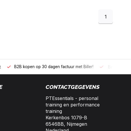
1
 kopen op 30 dagen factuur met Biller!
Bereikbaar per telefoo
E
CONTACTGEGEVENS
PTEssentials - personal
training en performance
training
Kerkenbos 1079-B
6546BB, Nijmegen
Nederland