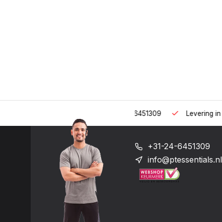
 uur op het nummer: +31-(0)24-6451309
Levering in heel Neder
+31-24-6451309
info@ptessentials.nl