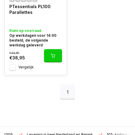
PTessentials PL100
Parallettes
Ruim op voorraad
Op werkdagen voor 14:00
besteld, de volgende
werkdag geleverd
€44,95
€38,95
Vergelijk
1
Levering in heel Nederland en België
10% korting met een zak