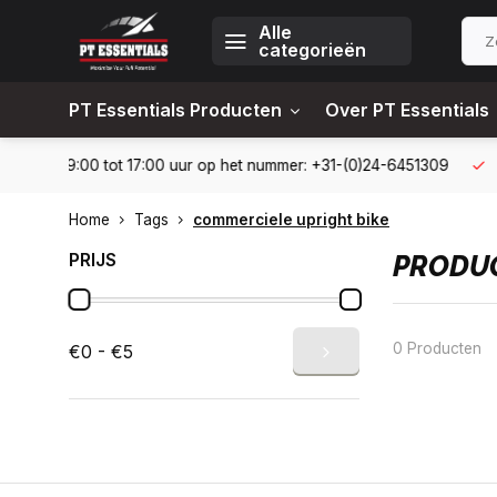
Alle
categorieën
PT Essentials Producten
Over PT Essentials
6451309
Levering in heel Nederland en België
10% korting
Home
Tags
commerciele upright bike
PRIJS
PRODUC
0 Producten
€0 - €5