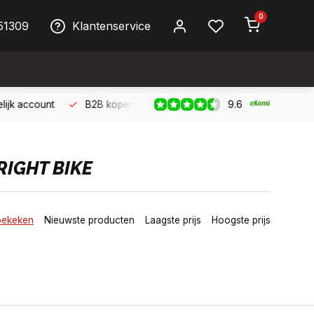
0
51309
Klantenservice
9.6
ller!
Bereikbaar per telefoon op werkdagen van 09:00 tot 17:
IGHT BIKE
bekeken
Nieuwste producten
Laagste prijs
Hoogste prijs