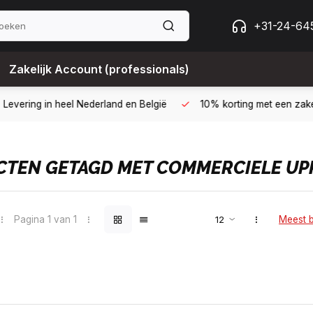
+31-24-64
Zakelijk Account (professionals)
 met een zakelijk account
B2B kopen op 30 dagen factuur met Bi
TEN GETAGD MET COMMERCIELE UPR
Pagina 1 van 1
Meest 