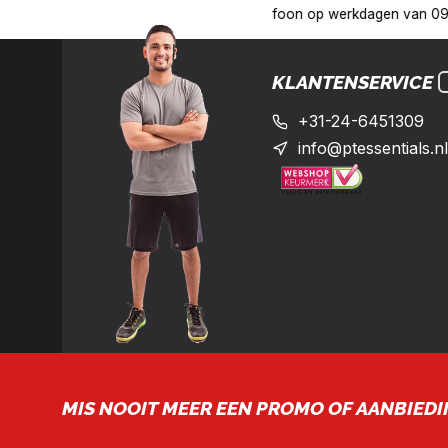
00 uur op het nummer: +31-(0)24-6451309
Levering in heel Ned
KLANTENSERVICE
+31-24-6451309
info@ptessentials.nl
MIS NOOIT MEER EEN PROMO OF AANBIEDI