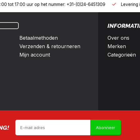
B2
erland en België
10% korting met een zakelijk account
INFORMATI
Betaalmethoden
Over ons
Verzenden & retourneren
Merken
Mijn account
Categorieën
NG!
Abonneer