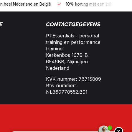
B kopen op 30 dagen factuur met Biller!
Bereikbaar per telefo
E
CONTACTGEGEVENS
PTEssentials - personal
training en performance
training
Kerkenbos 1079-B
6546BB, Nijmegen
Nederland
KVK nummer: 76715809
Btw nummer:
NL860770552.B01
1