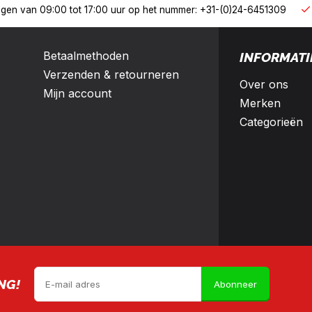
B2
erland en België
10% korting met een zakelijk account
Betaalmethoden
INFORMATI
Verzenden & retourneren
Over ons
Mijn account
Merken
Categorieën
NG!
Abonneer