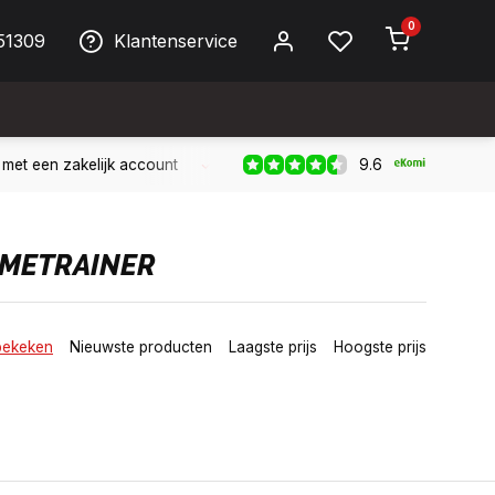
0
51309
Klantenservice
9.6
ller!
Bereikbaar per telefoon op werkdagen van 09:00 tot 17:
OMETRAINER
bekeken
Nieuwste producten
Laagste prijs
Hoogste prijs