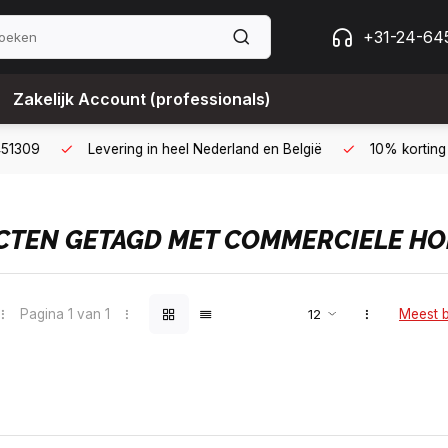
+31-24-64
Zakelijk Account (professionals)
 met een zakelijk account
B2B kopen op 30 dagen factuur met Bi
TEN GETAGD MET COMMERCIELE H
Pagina 1 van 1
Meest 