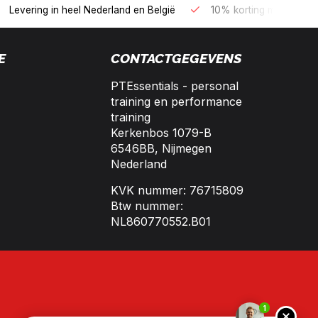
B kopen op 30 dagen factuur met Biller!
Bereikbaar per telefo
E
CONTACTGEGEVENS
PTEssentials - personal
training en performance
training
Kerkenbos 1079-B
6546BB, Nijmegen
Nederland
KVK nummer: 76715809
Btw nummer:
NL860770552.B01
1