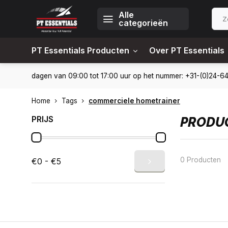
Alle
categorieën
PT Essentials Producten
Over PT Essentials
6451309
Levering in heel Nederland en België
10% korting
Home
Tags
commerciele hometrainer
PRIJS
PRODUC
0 Producten
€0 - €5