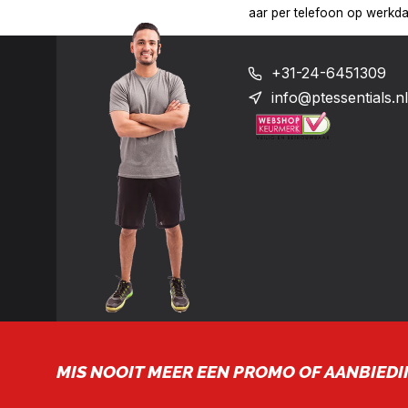
00 uur op het nummer: +31-(0)24-6451309
Levering in heel Ned
+31-24-6451309
info@ptessentials.nl
MIS NOOIT MEER EEN PROMO OF AANBIEDI