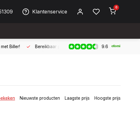
0
51309
Klantenservice
9.6
ller!
Bereikbaar per telefoon op werkdagen van 09:00 tot 17:
bekeken
Nieuwste producten
Laagste prijs
Hoogste prijs