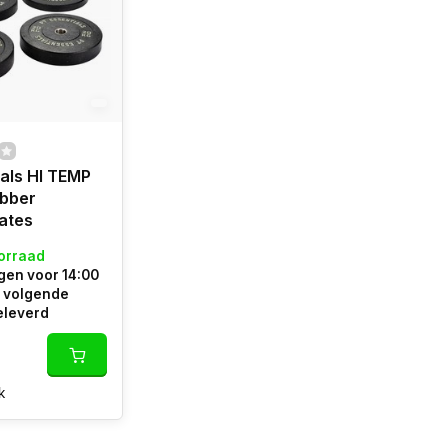
als HI TEMP
bber
ates
orraad
en voor 14:00
e volgende
eleverd
k