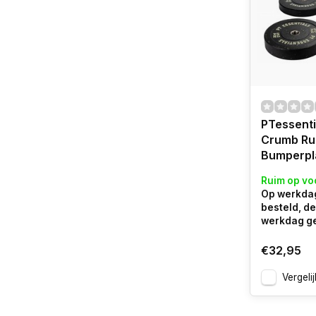
PTessenti
Crumb Ru
Bumperpl
Ruim op vo
Op werkdag
besteld, d
werkdag g
€32,95
Vergelij