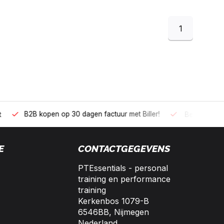
1
 kopen op 30 dagen factuur met Biller!
Bereikbaar per telefoo
E
CONTACTGEGEVENS
PTEssentials - personal
training en performance
training
Kerkenbos 1079-B
6546BB, Nijmegen
Nederland