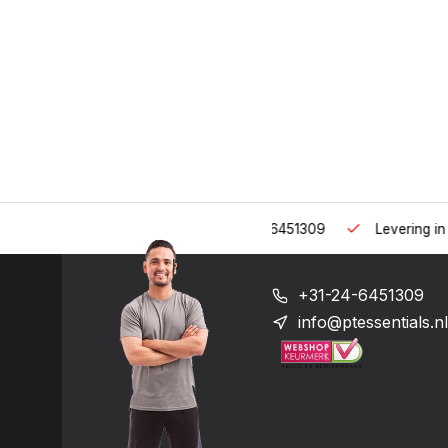
 uur op het nummer: +31-(0)24-6451309
Levering in heel Neder
+31-24-6451309
info@ptessentials.nl