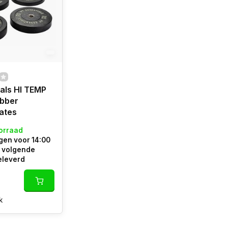
als HI TEMP
bber
ates
orraad
en voor 14:00
e volgende
eleverd
k