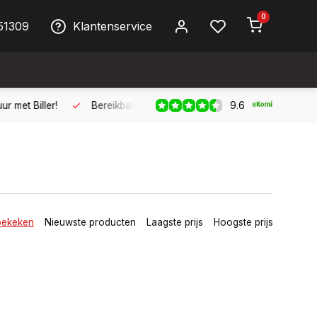
0
51309
Klantenservice
9.6
ller!
Bereikbaar per telefoon op werkdagen van 09:00 tot 17:
bekeken
Nieuwste producten
Laagste prijs
Hoogste prijs