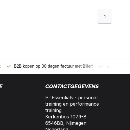
1
 kopen op 30 dagen factuur met Biller!
Bereikbaar per telefoo
E
CONTACTGEGEVENS
PTEssentials - personal
training en performance
training
Kerkenbos 1079-B
6546BB, Nijmegen
Nederland