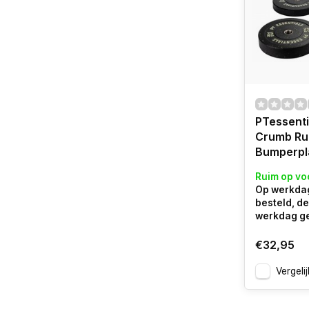
PTessenti
Crumb Ru
Bumperpl
Ruim op vo
Op werkdag
besteld, d
werkdag g
€32,95
Vergelij