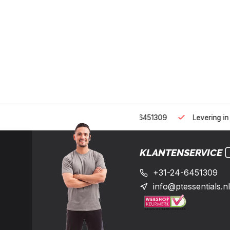
 uur op het nummer: +31-(0)24-6451309
Levering in heel Neder
KLANTENSERVICE
+31-24-6451309
info@ptessentials.nl