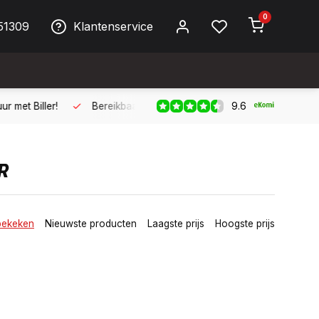
0
51309
Klantenservice
9.6
ller!
Bereikbaar per telefoon op werkdagen van 09:00 tot 17:
R
bekeken
Nieuwste producten
Laagste prijs
Hoogste prijs