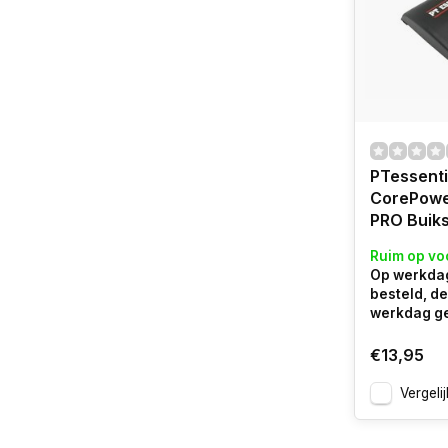
PTessenti
CorePowe
PRO Buiks
Ruim op vo
Op werkdag
besteld, d
werkdag g
€13,95
Vergelij