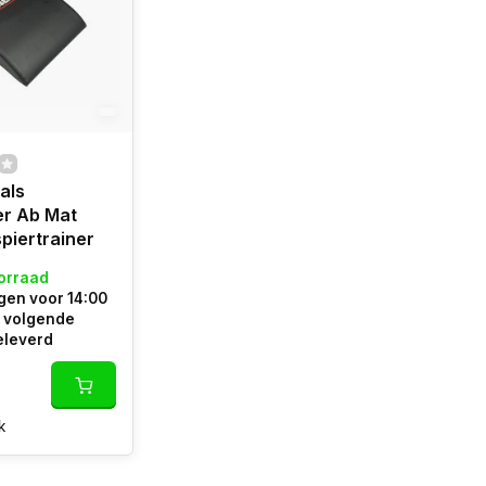
als
r Ab Mat
piertrainer
orraad
en voor 14:00
e volgende
eleverd
k