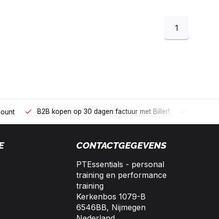
1
 kopen op 30 dagen factuur met Biller!
Bereikbaar per telefoo
E
CONTACTGEGEVENS
PTEssentials - personal
training en performance
training
Kerkenbos 1079-B
6546BB, Nijmegen
Nederland