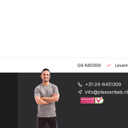
 uur op het nummer: +31-(0)24-6451309
Levering in heel Neder
+31-24-6451309
info@ptessentials.nl