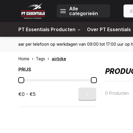
Alle
categorieën
PT Essentials Producten
Over PT Essentials
24-6451309
Levering in heel Nederland en België
10% kort
Home
Tags
airbike
PRIJS
PRODUC
0 Producten
€0 - €5