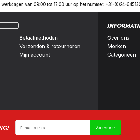
Nederland en België
10% korting met een zakelijk account
INFORMATI
Betaalmethoden
Over ons
Verzenden & retourneren
Merken
Mijn account
Categorieën
NG!
Abonneer