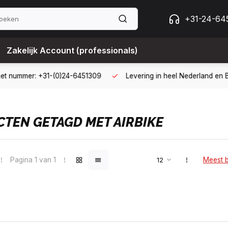
+31-24-64
Zakelijk Account (professionals)
ing met een zakelijk account
B2B kopen op 30 dagen factuur met
TEN GETAGD MET AIRBIKE
Pagina 1 van 1
Meest 