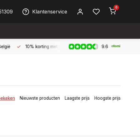
0
51309
Klantenservice
9.6
 Biller!
Bereikbaar per telefoon op werkdagen van 09:00 tot 
bekeken
Nieuwste producten
Laagste prijs
Hoogste prijs