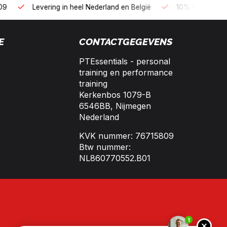
B2B kopen op 30 dagen factuur met Biller!
Bereikbaar per te
E
CONTACTGEGEVENS
PTEssentials - personal
training en performance
training
Kerkenbos 1079-B
6546BB, Nijmegen
Nederland
KVK nummer: 76715809
Btw nummer:
NL860770552.B01
1