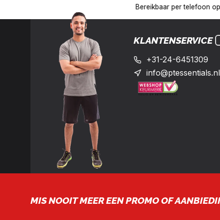
17:00 uur op het nummer: +31-(0)24-6451309
Levering in heel 
KLANTENSERVICE
+31-24-6451309
info@ptessentials.nl
MIS NOOIT MEER EEN PROMO OF AANBIEDI