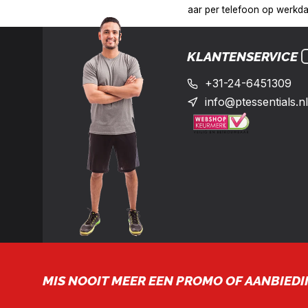
:00 uur op het nummer: +31-(0)24-6451309
Levering in heel Ne
KLANTENSERVICE
+31-24-6451309
info@ptessentials.nl
MIS NOOIT MEER EEN PROMO OF AANBIEDI