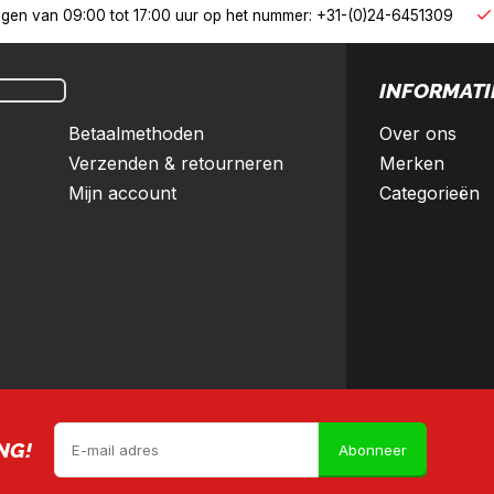
derland en België
10% korting met een zakelijk account
INFORMATI
Betaalmethoden
Over ons
Verzenden & retourneren
Merken
Mijn account
Categorieën
NG!
Abonneer