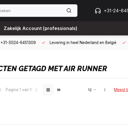
+31-24-64
Zakelijk Account (professionals)
g met een zakelijk account
B2B kopen op 30 dagen factuur met 
TEN GETAGD MET AIR RUNNER
Pagina 1 van 1
Meest 