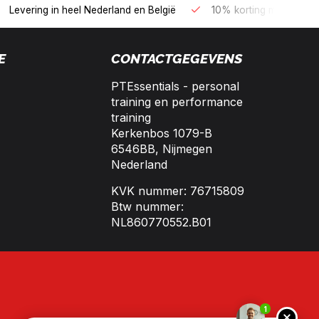
B2B kopen op 30 dagen factuur met Biller!
Bereikbaar per tele
E
CONTACTGEGEVENS
PTEssentials - personal
training en performance
training
Kerkenbos 1079-B
6546BB, Nijmegen
Nederland
KVK nummer: 76715809
Btw nummer:
NL860770552.B01
1