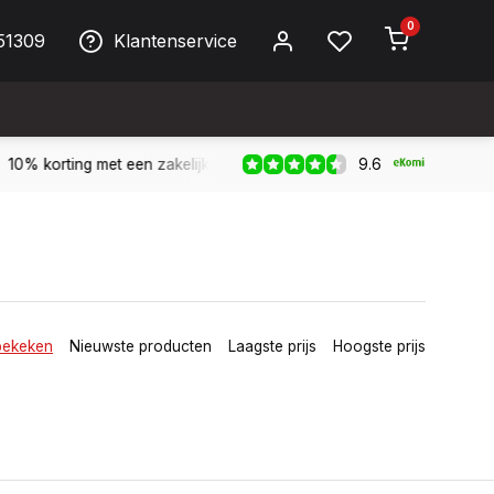
0
51309
Klantenservice
9.6
Biller!
Bereikbaar per telefoon op werkdagen van 09:00 tot 1
bekeken
Nieuwste producten
Laagste prijs
Hoogste prijs