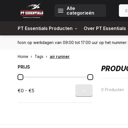
Alle
categorieën
PT Essentials Producten
Over PT Essentials
-6451309
Levering in heel Nederland en België
10% kortin
Home
Tags
air runner
PRIJS
PRODUC
0 Producten
€0 - €5