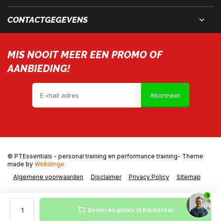
CONTACTGEGEVENS
MIS NOOIT MEER EEN PROMO OF
AANBIEDING!
Abonneer
© PTEssentials - personal training en performance training
- Theme
made by
Webdinge
Algemene voorwaarden
Disclaimer
Privacy Policy
Sitemap
1
Bestel en plaats in backorder