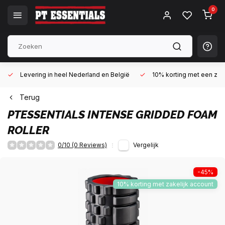
0
Levering in heel Nederland en België
10% korting met een zake
Terug
PTESSENTIALS
INTENSE GRIDDED FOAM
ROLLER
0/10 (0 Reviews)
Vergelijk
-45%
10% korting met zakelijk account