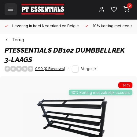
0
Levering in heel Nederland en België
10% korting met een zake
Terug
PTESSENTIALS
DB102 DUMBBELLREK
3-LAAGS
0/10 (0 Reviews)
Vergelijk
-14%
10% korting met zakelijk account