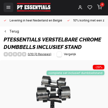
0
Levering in heel Nederland en België
10% korting met een zake
Terug
PTESSENTIALS
VERSTELBARE CHROME
DUMBBELLS INCLUSIEF STAND
0/10 (0 Reviews)
Vergelijk
-29%
complete set inclusief dumbbellstand