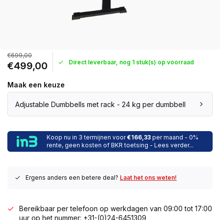
€699,00
Direct leverbaar, nog 1 stuk(s) op voorraad
€499,00
Maak een keuze
Adjustable Dumbbells met rack - 24 kg per dumbbell
Koop nu in 3 termijnen voor
€166,33
per maand - 0%
rente, geen kosten of BKR toetsing - Lees verder...
Ergens anders een betere deal?
Laat het ons weten!
Bereikbaar per telefoon op werkdagen van 09:00 tot 17:00
uur op het nummer: +31-(0)24-6451309