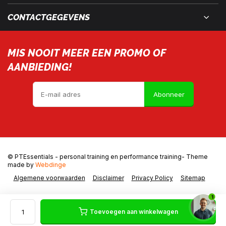
CONTACTGEGEVENS
MIS NOOIT MEER EEN PROMO OF
AANBIEDING!
Abonneer
© PTEssentials - personal training en performance training
- Theme
made by
Webdinge
Algemene voorwaarden
Disclaimer
Privacy Policy
Sitemap
1
Toevoegen aan winkelwagen