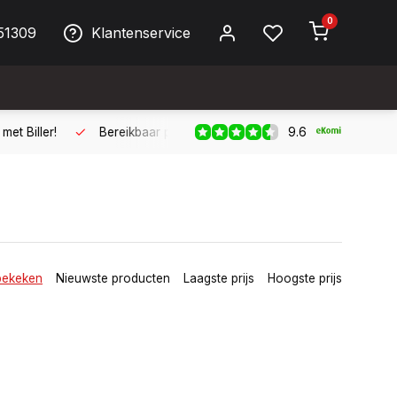
0
51309
Klantenservice
9.6
ller!
Bereikbaar per telefoon op werkdagen van 09:00 tot 17:
bekeken
Nieuwste producten
Laagste prijs
Hoogste prijs