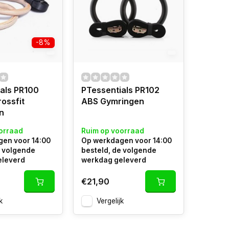
-8%
als PR100
PTessentials PR102
ossfit
ABS Gymringen
n
orraad
Ruim op voorraad
en voor 14:00
Op werkdagen voor 14:00
e volgende
besteld, de volgende
eleverd
werkdag geleverd
€21,90
k
Vergelijk