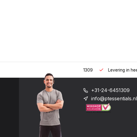
 uur op het nummer: +31-(0)24-6451309
Levering in heel Neder
+31-24-6451309
info@ptessentials.nl