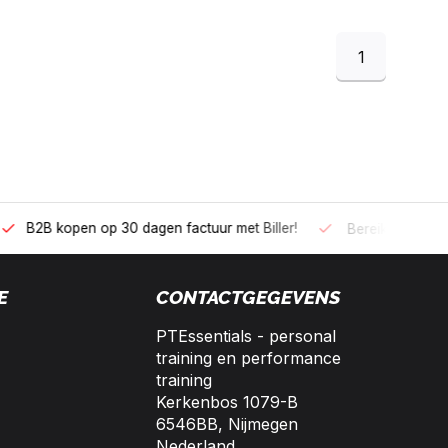
1
 kopen op 30 dagen factuur met Biller!
Bereikbaar per telefoo
E
CONTACTGEGEVENS
PTEssentials - personal
training en performance
training
Kerkenbos 1079-B
6546BB, Nijmegen
Nederland