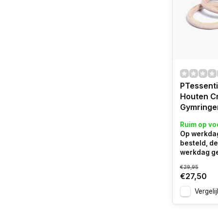
PTessenti
Houten Cr
Gymringe
Ruim op vo
Op werkdag
besteld, d
werkdag g
€29,95
€27,50
Vergelij