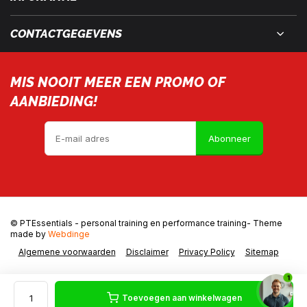
CONTACTGEGEVENS
MIS NOOIT MEER EEN PROMO OF
AANBIEDING!
Abonneer
© PTEssentials - personal training en performance training
- Theme
made by
Webdinge
Algemene voorwaarden
Disclaimer
Privacy Policy
Sitemap
1
Toevoegen aan winkelwagen