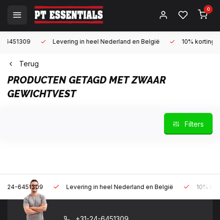
0
9
Levering in heel Nederland en België
10% korting met een za
Terug
PRODUCTEN GETAGD MET ZWAAR
GEWICHTVEST
Filters
309
Levering in heel Nederland en België
10% korting met een 
+31-24-6451309