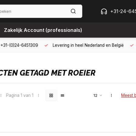
+31-24-64
Zakelijk Account (professionals)
g met een zakelijk account
B2B kopen op 30 dagen factuur met 
TEN GETAGD MET ROEIER
Pagina 1 van 1
Meest 