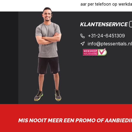
:00 uur op het nummer: +31-(0)24-6451309
Levering in heel Ne
KLANTENSERVICE
+31-24-6451309
info@ptessentials.nl
MIS NOOIT MEER EEN PROMO OF AANBIEDI