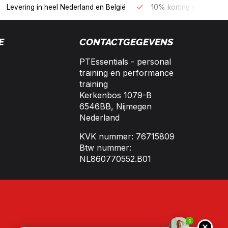
B2B kopen op 30 dagen factuur met Biller!
Bereikbaar per tele
E
CONTACTGEGEVENS
PTEssentials - personal
training en performance
training
Kerkenbos 1079-B
6546BB, Nijmegen
Nederland
KVK nummer: 76715809
Btw nummer:
NL860770552.B01
1