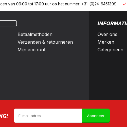
derland en België
10% korting met een zakelijk account
INFORMATI
Betaalmethoden
Over ons
Verzenden & retourneren
Merken
Mijn account
Categorieën
NG!
Abonneer