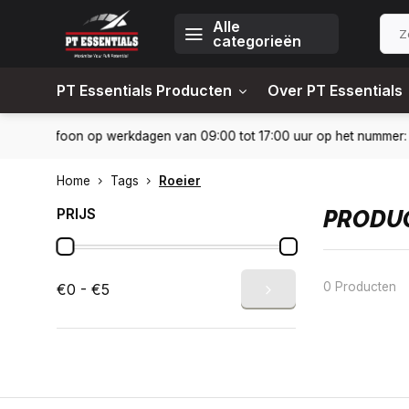
Alle
categorieën
PT Essentials Producten
Over PT Essentials
-6451309
Levering in heel Nederland en België
10% kortin
Home
Tags
Roeier
PRIJS
PRODUC
0 Producten
€0 - €5