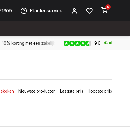
0
51309
Klantenservice
9.6
Biller!
Bereikbaar per telefoon op werkdagen van 09:00 tot 1
bekeken
Nieuwste producten
Laagste prijs
Hoogste prijs