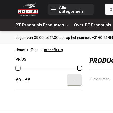
Alle
categorieën
PT Essentials Producten
Over PT Essentials
6451309
Levering in heel Nederland en België
10% korting
Home
Tags
crossfit rig
PRIJS
PRODUC
0 Producten
€0 - €5