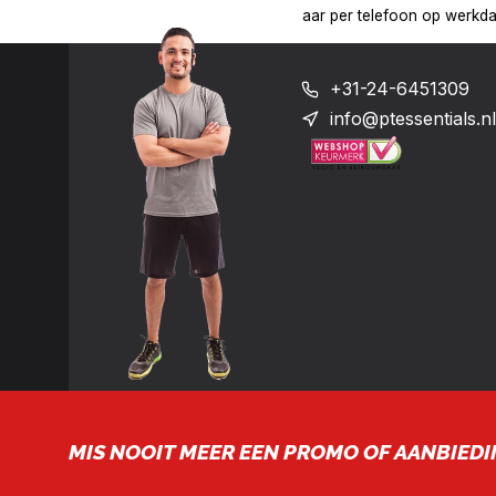
:00 uur op het nummer: +31-(0)24-6451309
Levering in heel Ne
+31-24-6451309
info@ptessentials.nl
MIS NOOIT MEER EEN PROMO OF AANBIEDI