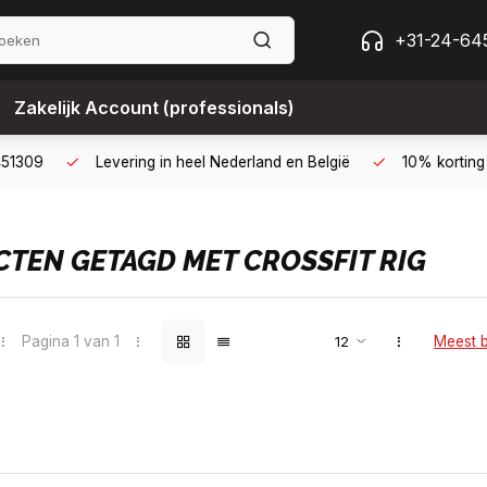
+31-24-64
Zakelijk Account (professionals)
 met een zakelijk account
B2B kopen op 30 dagen factuur met B
TEN GETAGD MET CROSSFIT RIG
Pagina 1 van 1
Meest 