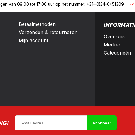
derland en België
10% korting met een zakelijk account
Betaalmethoden
INFORMATI
Verzenden & retourneren
Over ons
Mijn account
Merken
Categorieën
NG!
Abonneer