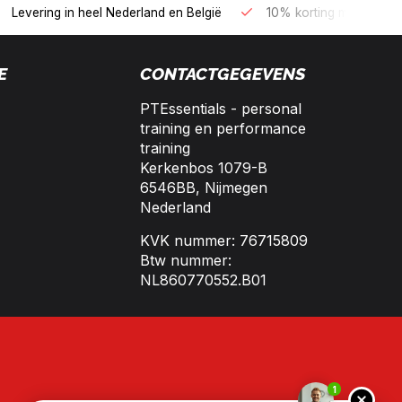
B2B kopen op 30 dagen factuur met Biller!
Bereikbaar per tele
E
CONTACTGEGEVENS
PTEssentials - personal
training en performance
training
Kerkenbos 1079-B
6546BB, Nijmegen
Nederland
KVK nummer: 76715809
Btw nummer:
NL860770552.B01
1