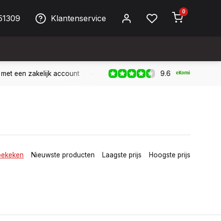
0
51309
Klantenservice
9.6
iller!
Bereikbaar per telefoon op werkdagen van 09:00 tot 17
bekeken
Nieuwste producten
Laagste prijs
Hoogste prijs