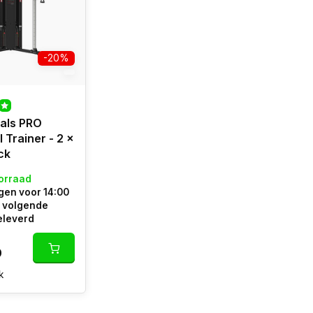
-20%
als PRO
 Trainer - 2 x
ck
orraad
en voor 14:00
e volgende
eleverd
0
k