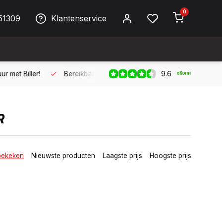
0
51309
Klantenservice
9.6
ller!
Bereikbaar per telefoon op werkdagen van 09:00 tot 17:
R
bekeken
Nieuwste producten
Laagste prijs
Hoogste prijs