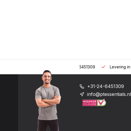
 uur op het nummer: +31-(0)24-6451309
Levering in heel Neder
+31-24-6451309
info@ptessentials.nl