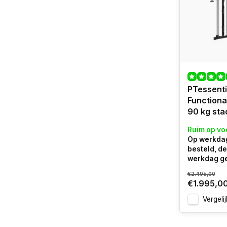
PTessenti
Functional
90 kg sta
Ruim op vo
Op werkdag
besteld, d
werkdag g
€2.495,00
€1.995,0
Vergelij