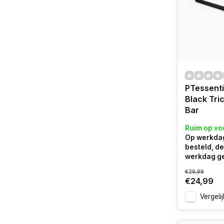
PTessent
Black Tri
Bar
Ruim op vo
Op werkdag
besteld, d
werkdag g
€29,99
€24,99
Vergelij