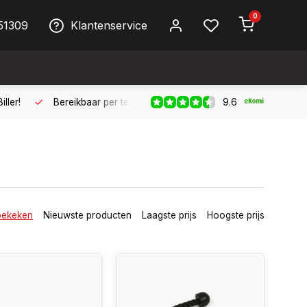
0
51309
Klantenservice
9.6
ller!
Bereikbaar per telefoon op werkdagen van 09:00 tot 17:
bekeken
Nieuwste producten
Laagste prijs
Hoogste prijs