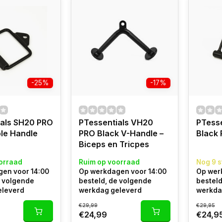
-25%
-17%
ials SH20 PRO
PTessentials VH20
PTess
le Handle
PRO Black V-Handle –
Black 
Biceps en Tricpes
orraad
Ruim op voorraad
Nog 9 s
en voor 14:00
Op werkdagen voor 14:00
Op wer
e volgende
besteld, de volgende
besteld
eleverd
werkdag geleverd
werkda
€29,99
€29,95
€24,99
€24,9