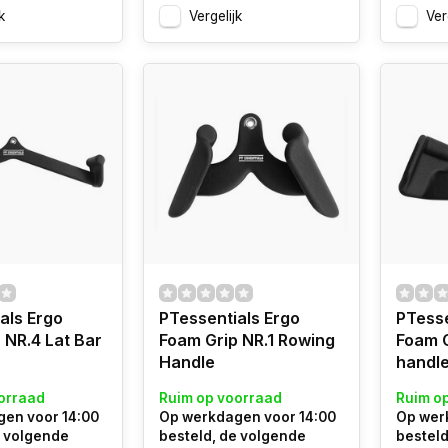
k
Vergelijk
Ver
als Ergo
PTessentials Ergo
PTesse
 NR.4 Lat Bar
Foam Grip NR.1 Rowing
Foam G
Handle
handl
orraad
Ruim op voorraad
Ruim o
en voor 14:00
Op werkdagen voor 14:00
Op wer
e volgende
besteld, de volgende
besteld