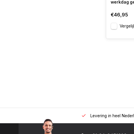
werkdag g
€46,95
Vergelij
 uur op het nummer: +31-(0)24-6451309
Levering in heel Neder