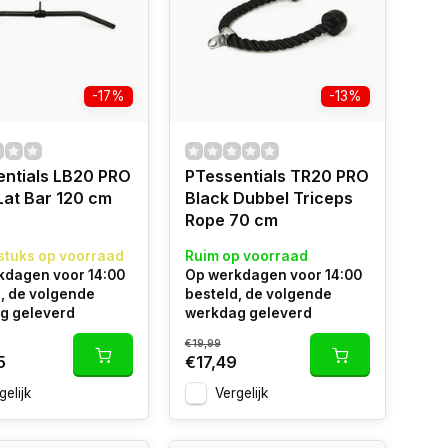
-17%
-13%
entials LB20 PRO
PTessentials TR20 PRO
Lat Bar 120 cm
Black Dubbel Triceps
Rope 70 cm
stuks op voorraad
Ruim op voorraad
kdagen voor 14:00
Op werkdagen voor 14:00
, de volgende
besteld, de volgende
g geleverd
werkdag geleverd
€19,99
5
€17,49
gelijk
Vergelijk