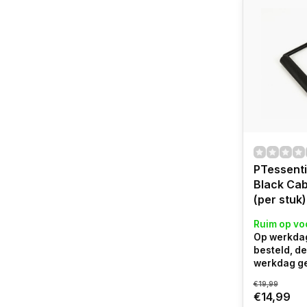
PTessent
Black Cab
(per stuk)
Ruim op vo
Op werkdag
besteld, d
werkdag g
€19,99
€14,99