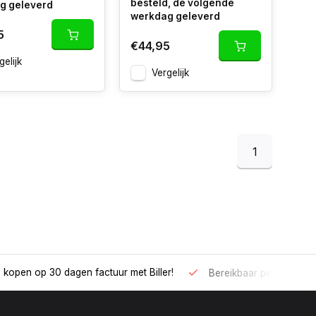
besteld, de volgende
g geleverd
werkdag geleverd
5
€44,95
gelijk
Vergelijk
1
 kopen op 30 dagen factuur met Biller!
Bereikbaar per telefoo