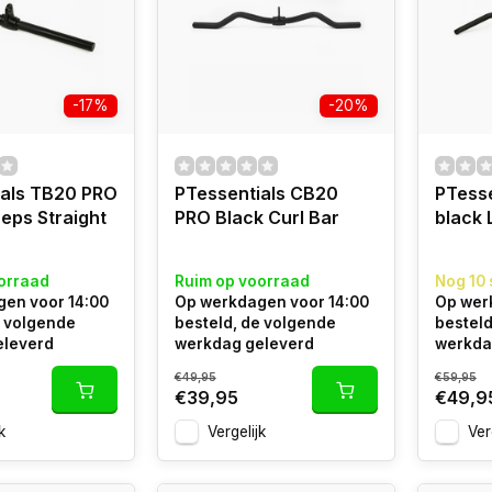
-17%
-20%
ials TB20 PRO
PTessentials CB20
PTess
ceps Straight
PRO Black Curl Bar
black 
orraad
Ruim op voorraad
Nog 10 
en voor 14:00
Op werkdagen voor 14:00
Op wer
e volgende
besteld, de volgende
besteld
eleverd
werkdag geleverd
werkda
€49,95
€59,95
€39,95
€49,9
k
Vergelijk
Ver