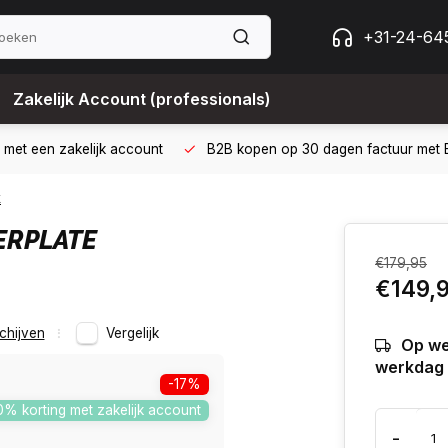
+31-24-64
Zakelijk Account (professionals)
 met een zakelijk account
B2B kopen op 30 dagen factuur met Bi
k
ERPLATE
€179,95
€149,
chijven
Vergelijk
Op we
werkdag 
-17%
0% korting met zakelijk account
-