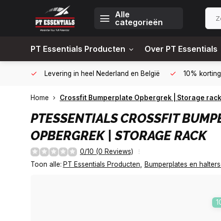
Alle
categorieën
PT Essentials Producten
Over PT Essentials
6451309
Levering in heel Nederland en België
10% korting
Home
Crossfit Bumperplate Opbergrek | Storage rac
PTESSENTIALS
CROSSFIT BUMP
OPBERGREK | STORAGE RACK
0/10 (0 Reviews)
Toon alle:
PT Essentials Producten
,
Bumperplates en halters
1