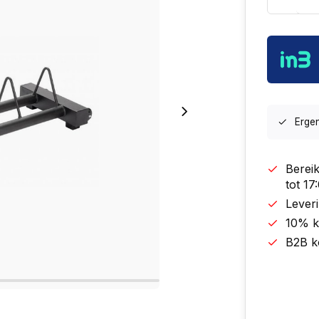
Erge
Berei
tot 1
Leveri
10% k
B2B k