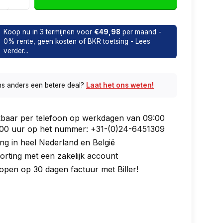
Koop nu in 3 termijnen voor
€49,98
per maand -
0% rente, geen kosten of BKR toetsing - Lees
verder...
ns anders een betere deal?
Laat het ons weten!
kbaar per telefoon op werkdagen van 09:00
7:00 uur op het nummer: +31-(0)24-6451309
ng in heel Nederland en België
orting met een zakelijk account
open op 30 dagen factuur met Biller!