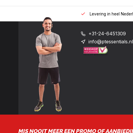
 uur op het nummer: +31-(0)24-6451309
Levering in heel Neder
+31-24-6451309
info@ptessentials.nl
MIS NOOIT MEER EEN PROMO OF AANBIEDI