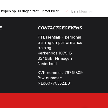
 kopen op 30 dagen factuur met Biller!
Bereikbaar per telefoo
E
CONTACTGEGEVENS
PTEssentials - personal
training en performance
training
Kerkenbos 1079-B
6546BB, Nijmegen
Nederland
KVK nummer: 76715809
Btw nummer:
NL860770552.B01