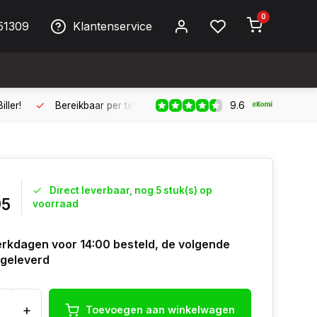
0
51309
Klantenservice
9.6
ller!
Bereikbaar per telefoon op werkdagen van 09:00 tot 17:
Direct leverbaar, nog 5 stuk(s) op
95
voorraad
rkdagen voor 14:00 besteld, de volgende
geleverd
+
Toevoegen aan winkelwagen